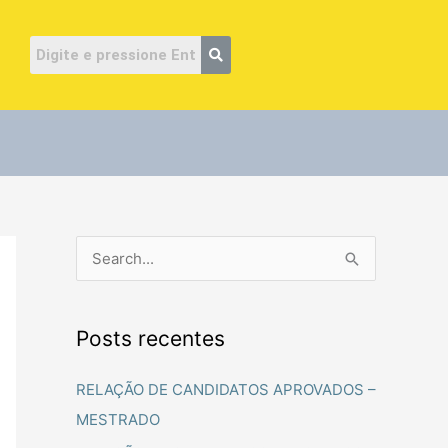
ube
P
e
s
Posts recentes
q
u
RELAÇÃO DE CANDIDATOS APROVADOS –
i
MESTRADO
s