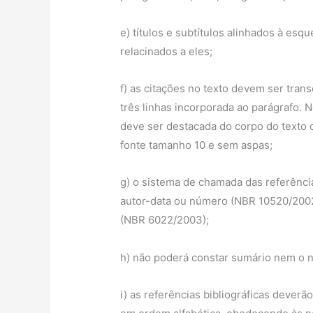
e) títulos e subtítulos alinhados à es
relacinados a eles;
f) as citações no texto devem ser trans
três linhas incorporada ao parágrafo. N
deve ser destacada do corpo do text
fonte tamanho 10 e sem aspas;
g) o sistema de chamada das referência
autor-data ou número (NBR 10520/2002
(NBR 6022/2003);
h) não poderá constar sumário nem o n
i) as referências bibliográficas deverã