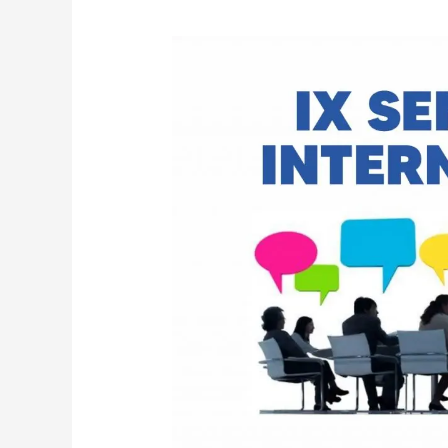
EDITAL
DE
CHAMADA
PARA
ARTIGOS
DO
IX
SEMINÁRIO
INTERNACIONAL:
A
FUNDAMENTALIDADE
DOS
DIREITOS
PROCESSUAIS
NO