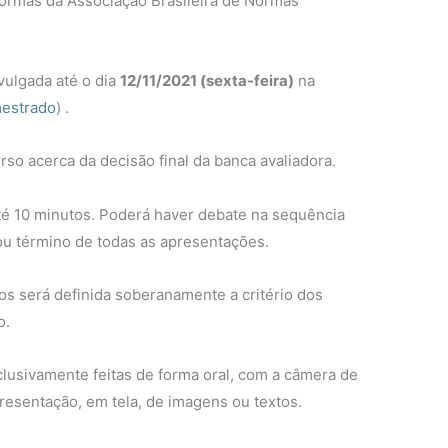
ormas da Associação Brasileira de Normas
ivulgada até o dia
12
/11/2021 (sexta-feira)
na
mestrado
) .
rso acerca da decisão final da banca avaliadora.
té 10 minutos. Poderá haver debate na sequência
 ou término de todas as apresentações.
os será definida soberanamente a critério dos
o.
clusivamente feitas de forma oral, com a câmera de
resentação, em tela, de imagens ou textos.