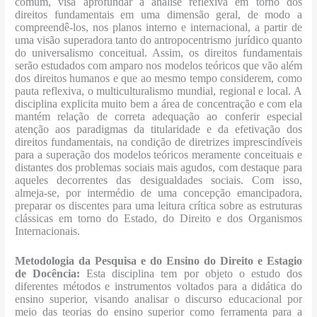
comum, visa aprofundar a análise reflexiva em torno dos
direitos fundamentais em uma dimensão geral, de modo a
compreendê-los, nos planos interno e internacional, a partir de
uma visão superadora tanto do antropocentrismo jurídico quanto
do universalismo conceitual. Assim, os direitos fundamentais
serão estudados com amparo nos modelos teóricos que vão além
dos direitos humanos e que ao mesmo tempo considerem, como
pauta reflexiva, o multiculturalismo mundial, regional e local. A
disciplina explicita muito bem a área de concentração e com ela
mantém relação de correta adequação ao conferir especial
atenção aos paradigmas da titularidade e da efetivação dos
direitos fundamentais, na condição de diretrizes imprescindíveis
para a superação dos modelos teóricos meramente conceituais e
distantes dos problemas sociais mais agudos, com destaque para
aqueles decorrentes das desigualdades sociais. Com isso,
almeja-se, por intermédio de uma concepção emancipadora,
preparar os discentes para uma leitura crítica sobre as estruturas
clássicas em torno do Estado, do Direito e dos Organismos
Internacionais.
Metodologia da Pesquisa e do Ensino do Direito e Estagio
de Docência:
Esta disciplina tem por objeto o estudo dos
diferentes métodos e instrumentos voltados para a didática do
ensino superior, visando analisar o discurso educacional por
meio das teorias do ensino superior como ferramenta para a