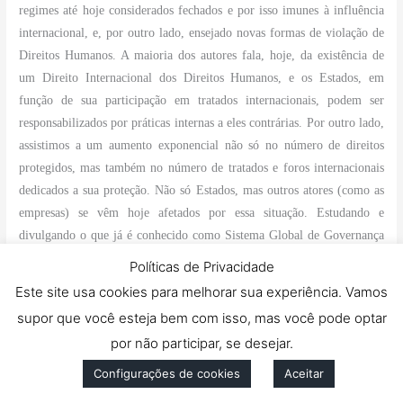
regimes até hoje considerados fechados e por isso imunes à influência
internacional, e, por outro lado, ensejado novas formas de violação de
Direitos Humanos. A maioria dos autores fala, hoje, da existência de
um Direito Internacional dos Direitos Humanos, e os Estados, em
função de sua participação em tratados internacionais, podem ser
responsabilizados por práticas internas a eles contrárias. Por outro lado,
assistimos a um aumento exponencial não só no número de direitos
protegidos, mas também no número de tratados e foros internacionais
dedicados a sua proteção. Não só Estados, mas outros atores (como as
empresas) se vêm hoje afetados por essa situação. Estudando e
divulgando o que já é conhecido como Sistema Global de Governança
em Direitos Humanos, o projeto pretende contribuir para a informação,
Políticas de Privacidade
educação e formação de agentes e atores que efetivamente contribuam
Este site usa cookies para melhorar sua experiência. Vamos
para a implementação desses direitos no Brasil, para que o País possa
supor que você esteja bem com isso, mas você pode optar
ser reconhecido internacionalmente como um Estado Democrático de
por não participar, se desejar.
Direito.
Configurações de cookies
Aceitar
4) Nome do projeto de pesquisa:
INTEGRAÇÃO, ESTADO E