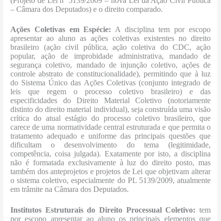
(Projeto de Lei nº 5139/2009 – nova Lei da Ação Civil Pública
– Câmara dos Deputados) e o direito comparado.
Ações Coletivas em Espécie:
A disciplina tem por escopo
apresentar ao aluno as ações coletivas existentes no direito
brasileiro (ação civil pública, ação coletiva do CDC, ação
popular, ação de improbidade administrativa, mandado de
segurança coletivo, mandado de injunção coletivo, ações de
controle abstrato de constitucionalidade), permitindo que à luz
do Sistema Único das Ações Coletivas (conjunto integrado de
leis que regem o processo coletivo brasileiro) e das
especificidades do Direito Material Coletivo (notoriamente
distinto do direito material individual), seja construída uma visão
crítica do atual estágio do processo coletivo brasileiro, que
carece de uma normatividade central estruturada e que permita o
tratamento adequado e uniforme das principais questões que
dificultam o desenvolvimento do tema (legitimidade,
competência, coisa julgada). Exatamente por isto, a disciplina
não é formatada exclusivamente à luz do direito posto, mas
também dos anteprojetos e projetos de Lei que objetivam alterar
o sistema coletivo, especialmente do PL 5139/2009, atualmente
em trâmite na Câmara dos Deputados.
Institutos Estruturais do Direito Processual Coletivo:
tem
por escopo apresentar ao aluno os principais elementos que