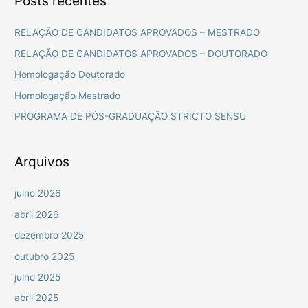
Posts recentes
q
u
RELAÇÃO DE CANDIDATOS APROVADOS – MESTRADO
i
RELAÇÃO DE CANDIDATOS APROVADOS – DOUTORADO
s
Homologação Doutorado
a
Homologação Mestrado
r
PROGRAMA DE PÓS-GRADUAÇÃO STRICTO SENSU
p
o
r
Arquivos
:
julho 2026
abril 2026
dezembro 2025
outubro 2025
julho 2025
abril 2025