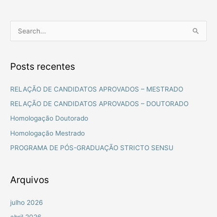
P
e
s
Posts recentes
q
u
RELAÇÃO DE CANDIDATOS APROVADOS – MESTRADO
i
RELAÇÃO DE CANDIDATOS APROVADOS – DOUTORADO
s
Homologação Doutorado
a
Homologação Mestrado
r
PROGRAMA DE PÓS-GRADUAÇÃO STRICTO SENSU
p
o
r
Arquivos
:
julho 2026