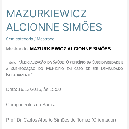
MAZURKIEWICZ
MAZURKIEWICZ
ALCIONNE
ALCIONNE SIMÕES
SIMÕES
Sem categoria
/
Mestrado
Mestrando:
MAZURKIEWICZ ALCIONNE SIMÕES
Título: “
J
S
: O
S
UDICIALIZAÇÃO DA
AÚDE
PRINCÍPIO DA
UBSIDIARIEDADE E
–
M
D
A SUB
ROGAÇÃO DO
UNICÍPIO EM CASO DE SER
EMANDADO
“.
I
SOLADAMENTE
Data: 16/12/2016, às 15:00
Componentes da Banca:
Prof. Dr. Carlos Alberto Simões de Tomaz (Orientador)