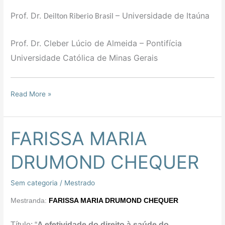
Prof. Dr.
– Universidade de Itaúna
Deilton Riberio Brasil
Prof. Dr. Cleber Lúcio de Almeida – Pontifícia
Universidade Católica de Minas Gerais
Read More »
FARISSA MARIA
FARISSA
MARIA
DRUMOND CHEQUER
DRUMOND
CHEQUER
Sem categoria
/
Mestrado
Mestranda:
FARISSA MARIA DRUMOND CHEQUER
Título: “
A efetividade do direito à saúde do