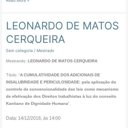
Read More »
LEONARDO DE MATOS
LEONARDO
DE
CERQUEIRA
MATOS
CERQUEIRA
Sem categoria
/
Mestrado
Mestrando:
LEONARDO DE MATOS CERQUEIRA
Título: “
A CUMULATIVIDADE DOS ADICIONAIS DE
INSALUBRIDADE E PERICULOSIDADE: pela aplicação do
controle de convencionalidade das leis como mecanismo
de efetivação dos Direitos trabalhistas à luz do conceito
Kantiano de Dignidade Humana
“.
Data: 14/12/2016, às 14:00