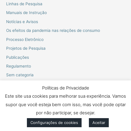
Linhas de Pesquisa
Manuais de Instrução
Notícias e Avisos
Os efeitos da pandemia nas relações de consumo
Processo Eletrônico
Projetos de Pesquisa
Publicações
Regulamento
Sem categoria
Webinarios do PPGD
Políticas de Privacidade
Este site usa cookies para melhorar sua experiência. Vamos
supor que você esteja bem com isso, mas você pode optar
Copyright © 2026 Mestrado e Doutorado em Proteção dos Direitos
Fundamentais
por não participar, se desejar.
Configurações de cookies
Aceitar
Política de Privacidade