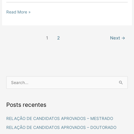
Read More »
1
2
Next
→
P
e
s
Posts recentes
q
u
RELAÇÃO DE CANDIDATOS APROVADOS – MESTRADO
i
RELAÇÃO DE CANDIDATOS APROVADOS – DOUTORADO
s