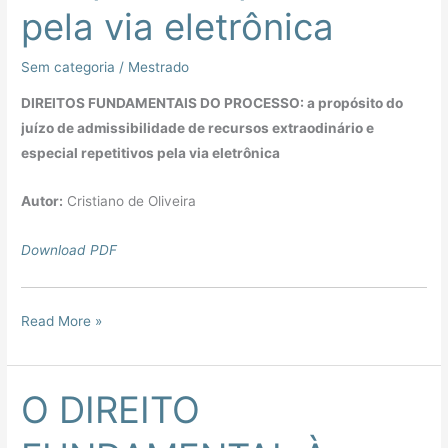
e
pela via eletrônica
especial
repetitivos
Sem categoria
/
Mestrado
pela
DIREITOS FUNDAMENTAIS DO PROCESSO: a propósito do
via
juízo de admissibilidade de recursos extraodinário e
eletrônica
especial repetitivos pela via eletrônica
Autor:
Cristiano de Oliveira
Download PDF
Read More »
O DIREITO
O
DIREITO
FUNDAMENTAL