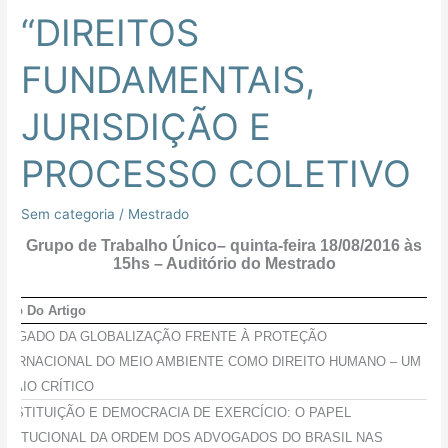
INTERNACIONAL
“DIREITOS
“DIREITOS
FUNDAMENTAIS,
FUNDAMENTAIS,
JURISDIÇÃO
E
JURISDIÇÃO E
PROCESSO
COLETIVO
PROCESSO COLETIVO
Sem categoria
/
Mestrado
Grupo de Trabalho Único– quinta-feira 18/08/2016 às
15hs – Auditório do Mestrado
tulo Do Artigo
 LEGADO DA GLOBALIZAÇÃO FRENTE À PROTEÇÃO
NTERNACIONAL DO MEIO AMBIENTE COMO DIREITO HUMANO – UM
NSAIO CRÍTICO
ONSTITUIÇÃO E DEMOCRACIA DE EXERCÍCIO: O PAPEL
NSTITUCIONAL DA ORDEM DOS ADVOGADOS DO BRASIL NAS