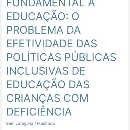
FUNDAMENTAL À
À
EDUCAÇÃO: O
EDUCAÇÃO:
O
PROBLEMA DA
PROBLEMA
DA
EFETIVIDADE DAS
EFETIVIDADE
DAS
POLÍTICAS PÚBLICAS
POLÍTICAS
PÚBLICAS
INCLUSIVAS DE
INCLUSIVAS
DE
EDUCAÇÃO DAS
EDUCAÇÃO
CRIANÇAS COM
DAS
CRIANÇAS
DEFICIÊNCIA
COM
DEFICIÊNCIA
Sem categoria
/
Mestrado