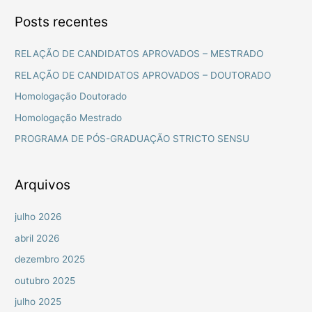
s
Posts recentes
q
u
RELAÇÃO DE CANDIDATOS APROVADOS – MESTRADO
i
RELAÇÃO DE CANDIDATOS APROVADOS – DOUTORADO
s
Homologação Doutorado
a
Homologação Mestrado
r
PROGRAMA DE PÓS-GRADUAÇÃO STRICTO SENSU
p
o
r
Arquivos
:
julho 2026
abril 2026
dezembro 2025
outubro 2025
julho 2025