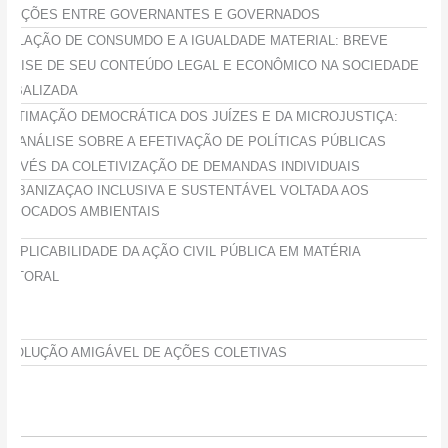
ELAÇÕES ENTRE GOVERNANTES E GOVERNADOS
 RELAÇÃO DE CONSUMDO E A IGUALDADE MATERIAL: BREVE
NÁLISE DE SEU CONTEÚDO LEGAL E ECONÔMICO NA SOCIEDADE
LOBALIZADA
EGITIMAÇÃO DEMOCRÁTICA DOS JUÍZES E DA MICROJUSTIÇA:
MA ANÁLISE SOBRE A EFETIVAÇÃO DE POLÍTICAS PÚBLICAS
TRAVÉS DA COLETIVIZAÇÃO DE DEMANDAS INDIVIDUAIS
 URBANIZAÇAO INCLUSIVA E SUSTENTÁVEL VOLTADA AOS
ESLOCADOS AMBIENTAIS
IN) APLICABILIDADE DA AÇÃO CIVIL PÚBLICA EM MATÉRIA
LEITORAL
ESOLUÇÃO AMIGÁVEL DE AÇÕES COLETIVAS