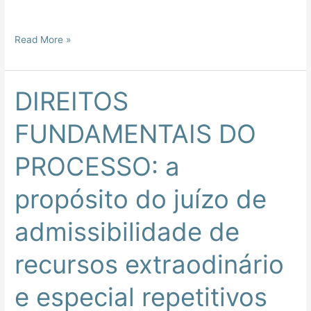
Read More »
DIREITOS
DIREITOS
FUNDAMENTAIS
FUNDAMENTAIS DO
DO
PROCESSO:
PROCESSO: a
a
propósito
propósito do juízo de
do
juízo
admissibilidade de
de
admissibilidade
recursos extraodinário
de
recursos
e especial repetitivos
extraodinário