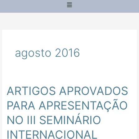
Menu
agosto 2016
ARTIGOS APROVADOS
ARTIGOS
APROVADOS
PARA APRESENTAÇÃO
PARA
APRESENTAÇÃO
NO III SEMINÁRIO
NO
III
INTERNACIONAL
SEMINÁRIO