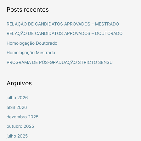
s
Posts recentes
q
u
RELAÇÃO DE CANDIDATOS APROVADOS – MESTRADO
i
RELAÇÃO DE CANDIDATOS APROVADOS – DOUTORADO
s
Homologação Doutorado
a
Homologação Mestrado
r
PROGRAMA DE PÓS-GRADUAÇÃO STRICTO SENSU
p
o
r
Arquivos
:
julho 2026
abril 2026
dezembro 2025
outubro 2025
julho 2025