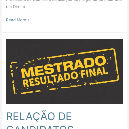
em Direito
Read More »
RELAÇÃO
DE
CANDIDATOS
APROVADOS
–
MESTRADO
–
2024-
1º
RELAÇÃO DE