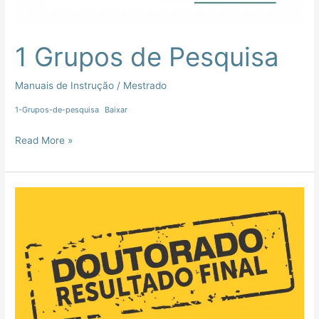
1 Grupos de Pesquisa
Manuais de Instrução
/
Mestrado
1-Grupos-de-pesquisa
Baixar
Read More »
RELAÇÃO
DE
CANDIDATOS
APROVADOS
–
DOUTORADO
–