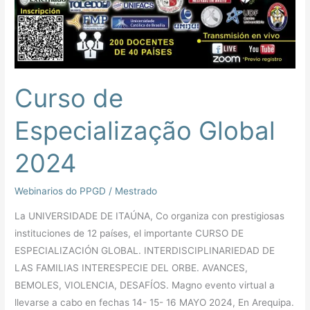
Curso de
Especialização Global
2024
Webinarios do PPGD
/
Mestrado
La UNIVERSIDADE DE ITAÚNA, Co organiza con prestigiosas
instituciones de 12 países, el importante CURSO DE
ESPECIALIZACIÓN GLOBAL. INTERDISCIPLINARIEDAD DE
LAS FAMILIAS INTERESPECIE DEL ORBE. AVANCES,
BEMOLES, VIOLENCIA, DESAFÍOS. Magno evento virtual a
llevarse a cabo en fechas 14- 15- 16 MAYO 2024, En Arequipa.