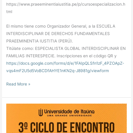
https://www.praeeminentiaiustitia.pe/p/cursoespecializacion.h
tml
El mismo tiene como Organizador General, a la ESCUELA
INTERDISCIPLINAR DE DERECHOS FUNDAMENTALES
PRAEEMINENTIA IUSTITIA (PERÚ).
Titúlate como: ESPECIALISTA GLOBAL INTERDISCIPLINAR EN
FAMILIAS INTERESPECIE. Inscripciones en el código QR y
https://docs.google.com/forms/d/e/1FAIpQLSfn1zF_4PZOApZ-
vqs4mF2U5d5VoBCDfAHYE1nKN2q-J8981g/viewform
Read More »
EDITAL
Nº
01/2024
–