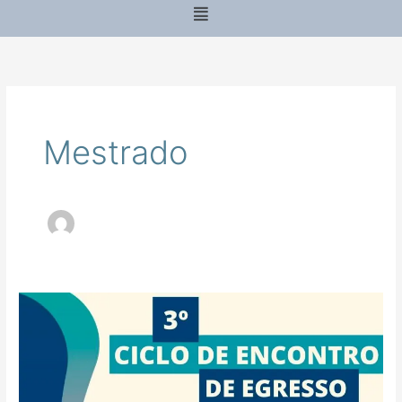
Menu
Mestrado
3º
Ciclo
de
Encontro
de