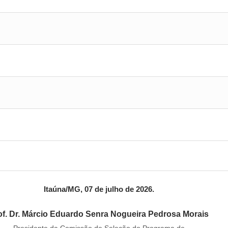
Itaúna/MG, 07 de julho de 2026.
of. Dr. Márcio Eduardo Senra Nogueira Pedrosa Morais
Presidente da Comissão de Seleção do Programa de