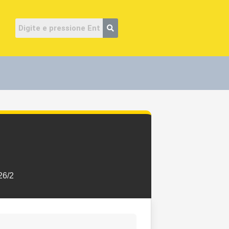
ube
26/2