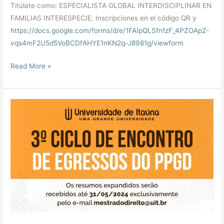
Titúlate como: ESPECIALISTA GLOBAL INTERDISCIPLINAR EN
FAMILIAS INTERESPECIE. Inscripciones en el código QR y
https://docs.google.com/forms/d/e/1FAIpQLSfn1zF_4PZOApZ-
vqs4mF2U5d5VoBCDfAHYE1nKN2q-J8981g/viewform
Read More »
EDITAL
Nº
01/2024
–
PARA
SUBMISSÃO
DE
RESUMOS
EXPANDIDOS