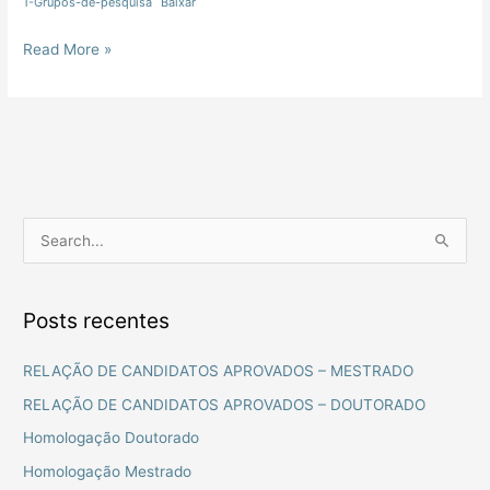
1-Grupos-de-pesquisa
Baixar
Read More »
P
e
s
Posts recentes
q
u
RELAÇÃO DE CANDIDATOS APROVADOS – MESTRADO
i
RELAÇÃO DE CANDIDATOS APROVADOS – DOUTORADO
s
Homologação Doutorado
a
Homologação Mestrado
r