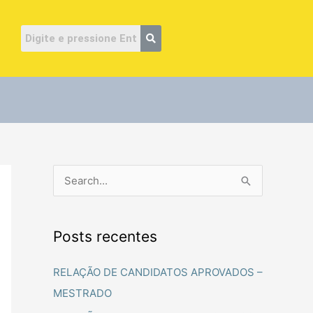
ube
P
e
s
Posts recentes
q
u
RELAÇÃO DE CANDIDATOS APROVADOS –
i
MESTRADO
s