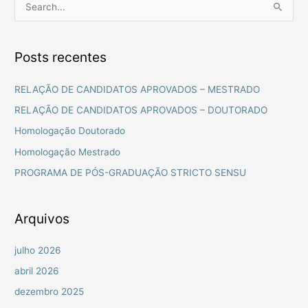
P
e
s
Posts recentes
q
u
RELAÇÃO DE CANDIDATOS APROVADOS – MESTRADO
i
RELAÇÃO DE CANDIDATOS APROVADOS – DOUTORADO
s
Homologação Doutorado
a
Homologação Mestrado
r
PROGRAMA DE PÓS-GRADUAÇÃO STRICTO SENSU
p
o
r
Arquivos
:
julho 2026
abril 2026
dezembro 2025