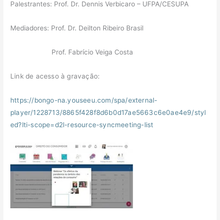
Palestrantes: Prof. Dr. Dennis Verbicaro – UFPA/CESUPA
Mediadores: Prof. Dr. Deilton Ribeiro Brasil
Prof. Fabrício Veiga Costa
Link de acesso à gravação:
https://bongo-na.youseeu.com/spa/external-
player/1228713/8865f428f8d6b0d17ae5663c6e0ae4e9/styl
ed?lti-scope=d2l-resource-syncmeeting-list