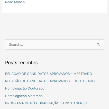
Read More »
P
e
s
Posts recentes
q
u
RELAÇÃO DE CANDIDATOS APROVADOS – MESTRADO
i
RELAÇÃO DE CANDIDATOS APROVADOS – DOUTORADO
s
Homologação Doutorado
a
Homologação Mestrado
r
PROGRAMA DE PÓS-GRADUAÇÃO STRICTO SENSU
p