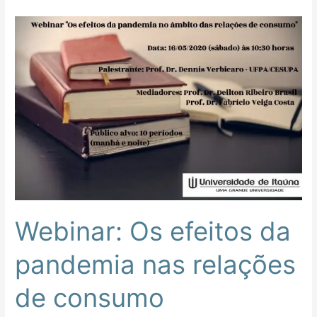
Webinar:
Os
efeitos
da
pandemia
nas
relações
de
consumo
Webinar: Os efeitos da
pandemia nas relações
de consumo