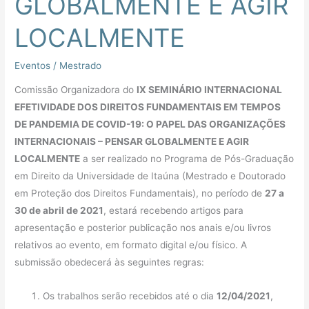
GLOBALMENTE E AGIR
–
PENSAR
LOCALMENTE
GLOBALMENTE
E
Eventos
/
Mestrado
AGIR
Comissão Organizadora do
IX SEMINÁRIO INTERNACIONAL
LOCALMENTE
EFETIVIDADE DOS DIREITOS FUNDAMENTAIS EM TEMPOS
DE PANDEMIA DE COVID-19: O PAPEL DAS ORGANIZAÇÕES
INTERNACIONAIS – PENSAR GLOBALMENTE E AGIR
LOCALMENTE
a ser realizado no Programa de Pós-Graduação
em Direito da Universidade de Itaúna (Mestrado e Doutorado
em Proteção dos Direitos Fundamentais), no período de
27 a
30 de abril de 2021
, estará recebendo artigos para
apresentação e posterior publicação nos anais e/ou livros
relativos ao evento, em formato digital e/ou físico. A
submissão obedecerá às seguintes regras:
Os trabalhos serão recebidos até o dia
12/04/2021
,