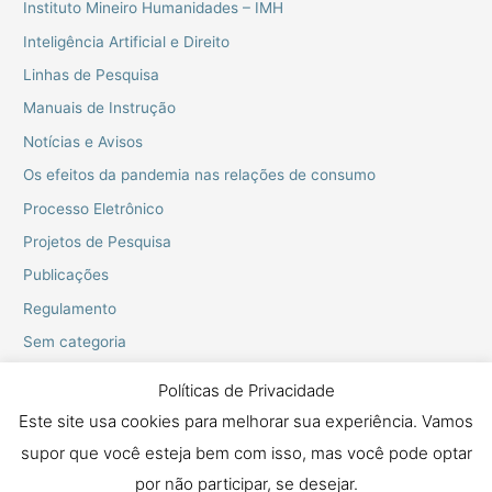
Instituto Mineiro Humanidades – IMH
Inteligência Artificial e Direito
Linhas de Pesquisa
Manuais de Instrução
Notícias e Avisos
Os efeitos da pandemia nas relações de consumo
Processo Eletrônico
Projetos de Pesquisa
Publicações
Regulamento
Sem categoria
Webinarios do PPGD
Políticas de Privacidade
Este site usa cookies para melhorar sua experiência. Vamos
supor que você esteja bem com isso, mas você pode optar
Copyright © 2026 Mestrado e Doutorado em Proteção dos Direitos
Fundamentais
por não participar, se desejar.