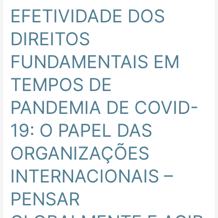
SEMINÁRIO
EFETIVIDADE DOS
INTERNACIONAL
EFETIVIDADE
DIREITOS
DOS
DIREITOS
FUNDAMENTAIS EM
FUNDAMENTAIS
EM
TEMPOS DE
TEMPOS
PANDEMIA DE COVID-
DE
PANDEMIA
19: O PAPEL DAS
DE
COVID-
ORGANIZAÇÕES
19:
O
INTERNACIONAIS –
PAPEL
DAS
PENSAR
ORGANIZAÇÕES
INTERNACIONAIS