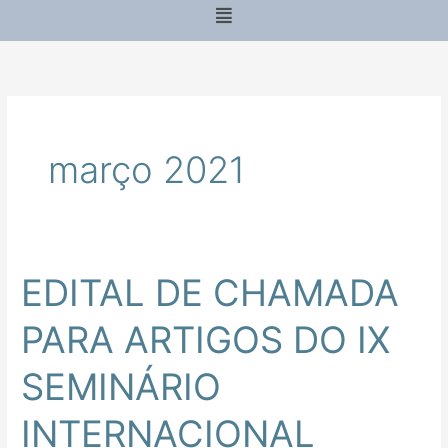
Menu
março 2021
EDITAL DE CHAMADA
EDITAL
DE
PARA ARTIGOS DO IX
CHAMADA
PARA
SEMINÁRIO
ARTIGOS
DO
INTERNACIONAL
IX