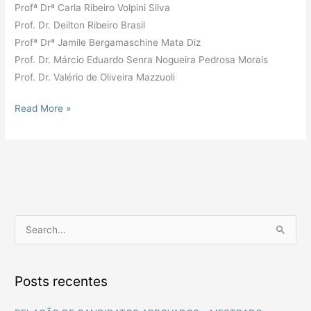
Profª Drª Carla Ribeiro Volpini Silva
Prof. Dr. Deilton Ribeiro Brasil
Profª Drª Jamile Bergamaschine Mata Diz
Prof. Dr. Márcio Eduardo Senra Nogueira Pedrosa Morais
Prof. Dr. Valério de Oliveira Mazzuoli
Read More »
P
e
s
Posts recentes
q
u