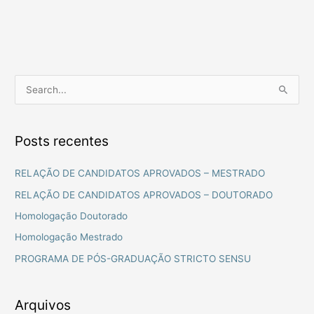
P
e
s
Posts recentes
q
u
RELAÇÃO DE CANDIDATOS APROVADOS – MESTRADO
i
RELAÇÃO DE CANDIDATOS APROVADOS – DOUTORADO
s
Homologação Doutorado
a
Homologação Mestrado
r
PROGRAMA DE PÓS-GRADUAÇÃO STRICTO SENSU
p
o
r
Arquivos