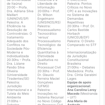
de Itaúna)
Liberdade de
Palestra: Pontos
20:00 – Profa.
Informação
Críticos no Novo
Dra. Adriana Silva
20:00hs – Prof.
CPC e as Inovações
Maillart
Dr. Wilson
no Sistema de
(UNINOVE/SP)
Engelmann
Demandas
Palestra: A
(UNISINOS/RS)
Repetitivas
Eficiência na
Palestra:
20:30hs – Prof. Dr.
Resolução de
Processualismo
Carlos Bastide
Controvérsias: O
Tecnocrático
Horbach
tratamento
‘versus’
(UNICEUB/DF)
Adequado dos
Processualismo
Palestra: O Direito
Conflitos na
Tecnológico: da
Comparado no STF
Sociedade Pós-
Eficiencia
–
Moderna e
Quantitativa à
Internacionalização
Individualizada
Efetividade
da Jurisdição
20:30hs – Profa.
Qualitativa no
Constitucional
Dra. Liziane
Direito
Brasileira
Paixão Silva
Processual Civil
21:00hs – Debates
Oliveira
20:30hs – Prof.
Mediadora: Profa.
(Universidade
Dr. Glaucio
Dra. Cíntia Garabini
Tiradentes/SE)
Ferreira Maciel
Lages
Palestra:
Gonçalves
Equipe de apoio
Jurisdição
(UFMG)
organizacional:
Internacional e a
Palestra:
Ana Carolina Leroy
Tutela do Meio
Inovações no
Macedo
(Mestranda
Ambiente
Sistema Recursal
– UIT)
21:00hs –
no Novo Código
Ana Maria de
Debates
de Processo Civil
Andrade