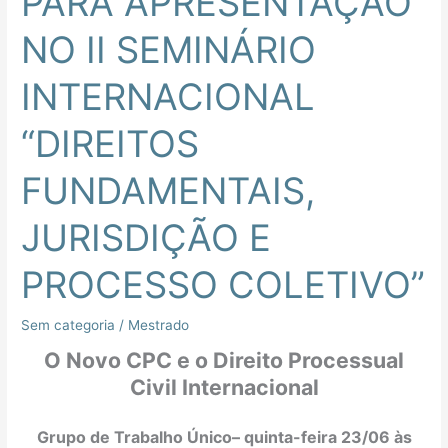
PARA APRESENTAÇÃO
APRESENTAÇÃO
NO II SEMINÁRIO
NO
II
INTERNACIONAL
SEMINÁRIO
INTERNACIONAL
“DIREITOS
“DIREITOS
FUNDAMENTAIS,
FUNDAMENTAIS,
JURISDIÇÃO
E
JURISDIÇÃO E
PROCESSO
COLETIVO”
PROCESSO COLETIVO”
Sem categoria
/
Mestrado
O Novo CPC e o Direito Processual
Civil Internacional
Grupo de Trabalho Único– quinta-feira 23/06 às