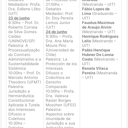
Mediadora: Profa.
21:00hs –
(Mestranda – UIT)
Dra. Edilene Lôbo
Debates
Fábio Lopes de
(UIT)
Mediador: Prof.
Lima
(Graduando –
23 de junho
Dr. Eloy Pereira
UIT)
9:30hs – Prof. Dr.
Lemos Junior
Faustus Maximus
Roberto Correia
(UIT)
de Araujo Alvim
da Silva Gomes
24 de junho
(Mestrando – UIT)
Caldas
9:30hs –
Profa.
Henrique Rodrigues
(UNINOVE/SP)
Dra. Ana Maria
Lelis
(Mestrando –
Palestra: A
Moure Pino
UIT)
Processualização
(Universidad de
Pablo Henrique
do Contrato
Chile)
Hubner De Lanna
Administrativo e a
Palestra: La
Costa
(Mestrando –
Sustentabilidade
Protección de los
UIT)
Sistêmica
Intereses
Renata Vilaca
10:00hs – Prof. Dr.
Difusos o
Pereira
(Mestranda
Marcelo Antonio
Colectivos en
– UIT)
Theodoro (UFMT)
Derecho
Palestra:
Comparado
Jurisdição e
10:00hs – Profa.
Hermenêutica
Dra. Valesca
Constitucional
Raizer Borges
Aplicada à Tutela
Moschen (UFES)
dos Interesses
Palestra:
Difusos e
Aspectos sobre
Coletivos
Imunidade de
10:30hs –
Jurisdição e sua
Debates
Aplicação pelos