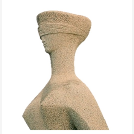
II
SEMINÁRIO
INTERNACIONAL
“DIREITOS
FUNDAMENTAIS,
JURISDIÇÃO
E
PROCESSO
COLETIVO”