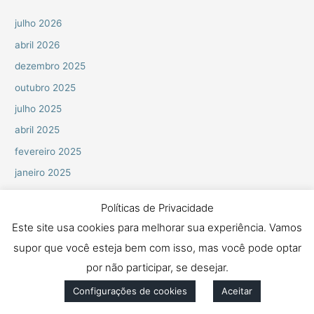
:
julho 2026
abril 2026
dezembro 2025
outubro 2025
julho 2025
abril 2025
fevereiro 2025
janeiro 2025
novembro 2024
Políticas de Privacidade
outubro 2024
Este site usa cookies para melhorar sua experiência. Vamos
junho 2024
supor que você esteja bem com isso, mas você pode optar
abril 2024
por não participar, se desejar.
março 2024
Configurações de cookies
Aceitar
fevereiro 2024