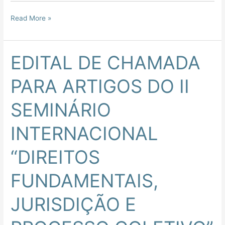
Read More »
EDITAL DE CHAMADA
EDITAL
DE
PARA ARTIGOS DO II
CHAMADA
PARA
SEMINÁRIO
ARTIGOS
DO
INTERNACIONAL
II
SEMINÁRIO
“DIREITOS
INTERNACIONAL
“DIREITOS
FUNDAMENTAIS,
FUNDAMENTAIS,
JURISDIÇÃO
JURISDIÇÃO E
E
PROCESSO