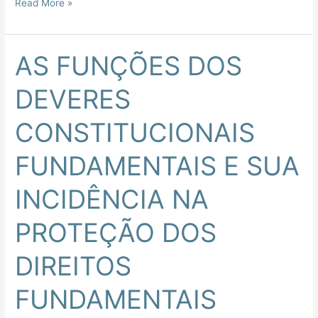
Read More »
AS FUNÇÕES DOS
AS
FUNÇÕES
DEVERES
DOS
DEVERES
CONSTITUCIONAIS
CONSTITUCIONAIS
FUNDAMENTAIS
FUNDAMENTAIS E SUA
E
SUA
INCIDÊNCIA NA
INCIDÊNCIA
NA
PROTEÇÃO DOS
PROTEÇÃO
DOS
DIREITOS
DIREITOS
FUNDAMENTAIS
FUNDAMENTAIS
COLETIVOS