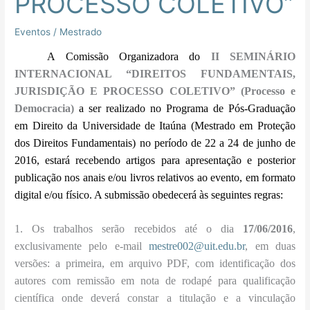
PROCESSO COLETIVO”
COLETIVO”
Eventos
/
Mestrado
A Comissão Organizadora do
II SEMINÁRIO
INTERNACIONAL “DIREITOS FUNDAMENTAIS,
JURISDIÇÃO E PROCESSO COLETIVO” (Processo e
Democracia)
a ser realizado no Programa de Pós-Graduação
em Direito da Universidade de Itaúna (Mestrado em Proteção
dos Direitos Fundamentais) no período de 22 a 24 de junho de
2016, estará recebendo
artigos para apresentação e posterior
publicação
nos anais e/ou livros relativos ao evento, em formato
digital e/ou físico. A submissão obedecerá às seguintes regras:
1. Os trabalhos serão recebidos até o dia
17/06/2016
,
exclusivamente pelo e-mail
mestre002@uit.edu.br
,
em duas
versões: a primeira, em arquivo PDF, com identificação dos
autores com remissão em nota de rodapé para qualificação
científica onde deverá constar a titulação e a vinculação