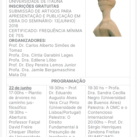
UNIVERSIDADE DE ITAÚNA
INSCRIÇÕES GRATUITAS
SUBMISSÃO DE ARTIGOS PARA
APRESENTAÇÃO E PUBLICAÇÃO EM
OBRA DO SEMINÁRIO: 13|JUNHO|
2016
CERTIFICADO: FREQUÊNCIA MÍNIMA
DE 75%
ORGANIZADORES:
Prof. Dr. Carlos Alberto Simões de
Tomaz
Profa. Dra. Cíntia Garabini Lages
Profa. Dra. Edilene Lôbo
Prof. Dr. Eloy Pereira Lemos Junior
Profa. Dra. Jamile Bergamaschine
Mata Diz
PROGRAMAÇÃO
22 de junho
19:30hs – Prof.
19:30 hs – Profa.
17:00hs – Plantio
Dr. Eduardo
Dra. Sandra Cecília
de árvores no
Augusto Alves
Negro (Universidad
caminho jus-
Vera Cruz Pinto
de Buenos Aires)
filosófico
(Universidade de
Palestra: A OMC e o
19:30hs –
Lisboa/Portugal)
Contencioso
Abertura:
Palestra: O
Internacional
Professor Faiçal
Direito
20:00hs – Prof. Dr.
David Freire
Fundamental à
Sérgio Henriques
Chequer (Reitor
Presunção de
Zandona Freitas
da Universidade
Inocência e a
(FUMEC/MG)