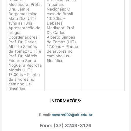
Mediadora: Profa.
Tribunais
Dra. Jamile
Nacionais: O
Bergamaschine
caso do Brasil
Mata Diz (UIT)
10: 30hs –
15hs às 18hs –
Debates
Apresentação de
Mediador: Prof.
artigos
Dr. Carlos
Coordenadores:
Alberto Simões
Prof. Dr. Carlos
de Tomaz (UIT)
Alberto Simões
17:00hs – Plantio
de Tomaz (UIT) e
de árvores no
Prof. Dr. Márcio
caminho jus-
Eduardo Senra
filosófico
Nogueira Pedrosa
Morais (UIT)
17:00hs – Plantio
de árvores no
caminho jus-
filosófico
INFORMAÇÕES:
E-mail:
mestre002@uit.edu.br
Fone: (37) 3249-3126