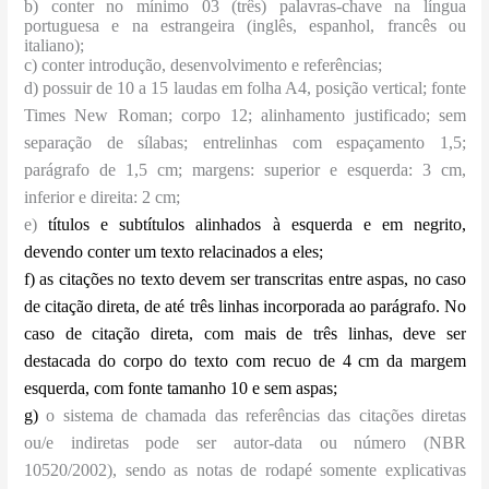
b) conter no mínimo 03 (três) palavras-chave na língua
portuguesa e na estrangeira (inglês, espanhol, francês ou
italiano);
c) conter introdução, desenvolvimento e referências;
d) possuir de 10 a 15 laudas em folha A4, posição vertical; fonte
Times New Roman; corpo 12; alinhamento justificado; sem
separação de sílabas; entrelinhas com espaçamento 1,5;
parágrafo de 1,5 cm; margens: superior e esquerda: 3 cm,
inferior e direita: 2 cm;
e)
títulos e subtítulos alinhados à esquerda e em negrito,
devendo conter um texto relacinados a eles;
f) as citações no texto devem ser transcritas entre aspas, no caso
de citação direta, de até três linhas incorporada ao parágrafo. No
caso de citação direta, com mais de três linhas, deve ser
destacada do corpo do texto com recuo de 4 cm da margem
esquerda, com fonte tamanho 10 e sem aspas;
g
)
o sistema de chamada das referências das citações diretas
ou/e indiretas pode ser autor-data ou número (NBR
10520/2002), sendo as notas de rodapé somente explicativas