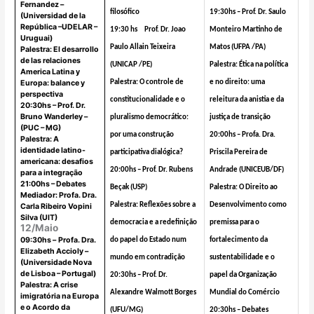
Fernandez –
filosófico
19:30hs – Prof. Dr. Saulo
(Universidad de la
República –UDELAR –
19:30 hs Prof. Dr. Joao
Monteiro Martinho de
Uruguai)
Paulo Allain Teixeira
Matos (UFPA /PA)
Palestra: El desarrollo
de las relaciones
(UNICAP /PE)
Palestra: Ética na política
America Latina y
Europa: balance y
Palestra: O controle de
e no direito: uma
perspectiva
constitucionalidade e o
releitura da anistia e da
20:30hs – Prof. Dr.
Bruno Wanderley –
pluralismo democrático:
justiça de transição
(PUC – MG)
por uma construção
20:00hs – Profa. Dra.
Palestra: A
identidade latino-
participativa dialógica?
Priscila Pereira de
americana: desafios
20:00hs – Prof. Dr. Rubens
Andrade (UNICEUB/DF)
para a integração
21:00hs – Debates
Beçak (USP)
Palestra: O Direito ao
Mediador: Profa. Dra.
Palestra: Reflexões sobre a
Desenvolvimento como
Carla Ribeiro Vopini
Silva (UIT)
democracia e a redefinição
premissa para o
12/Maio
09:30hs –
Profa. Dra.
do papel do Estado num
fortalecimento da
Elizabeth Accioly –
mundo em contradição
sustentabilidade e o
(Universidade Nova
de Lisboa – Portugal)
20:30hs – Prof. Dr.
papel da Organização
Palestra: A crise
Alexandre Walmott Borges
Mundial do Comércio
imigratória na Europa
e o Acordo da
(UFU/MG)
20:30hs – Debates