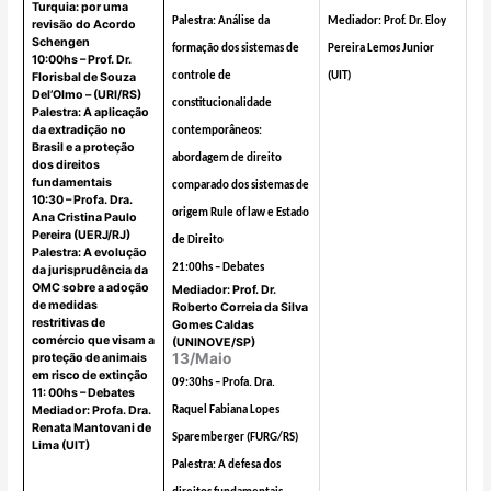
Turquia: por uma
Palestra: Análise da
Mediador: Prof. Dr. Eloy
revisão do Acordo
Schengen
formação dos sistemas de
Pereira Lemos Junior
10:00hs – Prof. Dr.
Florisbal de Souza
controle de
(UIT)
Del’Olmo – (URI/RS)
constitucionalidade
Palestra: A aplicação
da extradição no
contemporâneos:
Brasil e a proteção
abordagem de direito
dos direitos
fundamentais
comparado dos sistemas de
10:30 – Profa. Dra.
origem Rule of law e Estado
Ana Cristina Paulo
Pereira (UERJ/RJ)
de Direito
Palestra: A evolução
21:00hs – Debates
da jurisprudência da
OMC sobre a adoção
Mediador: Prof. Dr.
de medidas
Roberto Correia da Silva
restritivas de
Gomes Caldas
comércio que visam a
(UNINOVE/SP)
13/Maio
proteção de animais
em risco de extinção
09:30hs – Profa. Dra.
11: 00hs – Debates
Mediador: Profa. Dra.
Raquel Fabiana Lopes
Renata Mantovani de
Sparemberger (FURG/RS)
Lima (UIT)
Palestra: A defesa dos