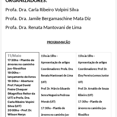
ORGANIZADORES:
Profa. Dra.
Carla Ribeiro Volpini Silva
Profa. Dra. Jamile Bergamaschine Mata Diz
Profa. Dra. Renata Mantovani de Lima
PROGRAMAÇÃO
11/Maio
15hs às 18hs –
15hs às 18hs –
17:30hs – Plantio de
Apresentação de artigos
Apresentação de artigos
árvores no caminho
jus-filosófico
Coordenadores: Profa. Dra.
Coordenadores: Prof. Dr.
19:00hs –
Renata Mantovani de Lima
Eloy Pereira Lemos Junior
lançamento de livros
19:30hs – Abertura:
(UIT)
UIT)
Prof. Faiçal David
Prof. Dr. Márcio Eduardo
Prof. Dr. Arnaldo de Souza
Freire Chequer
(Magnífico Reitor da
Senra Nogueira Pedrosa
Ribeiro (UIT)
UIT) e Profa. Dra.
Carla Ribeiro Vopini
Morais (UIT)
17:30hs – Plantio de
Silva (UIT)
17:30hs – Plantio de
árvores no caminho jus-
20:00hs – Prof. Dr.
Wilson Nerys
árvores no caminho jus-
filosófico