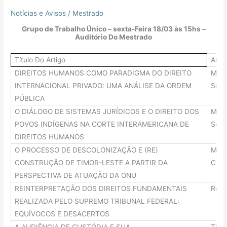
INTERNACIONAL
Notícias e Avisos
/
Mestrado
Grupo de Trabalho Único – sexta-Feira 18/03 às 15hs –
Auditório Do Mestrado
Título Do Artigo
Auto
DIREITOS HUMANOS COMO PARADIGMA DO DIREITO
Marc
INTERNACIONAL PRIVADO: UMA ANÁLISE DA ORDEM
Schu
PÚBLICA
O DIÁLOGO DE SISTEMAS JURÍDICOS E O DIREITO DOS
Marc
POVOS INDÍGENAS NA CORTE INTERAMERICANA DE
Schu
DIREITOS HUMANOS
O PROCESSO DE DESCOLONIZAÇÃO E (RE)
Mich
CONSTRUÇÃO DE TIMOR-LESTE A PARTIR DA
Chist
PERSPECTIVA DE ATUAÇÃO DA ONU
REINTERPRETAÇÃO DOS DIREITOS FUNDAMENTAIS
Regi
REALIZADA PELO SUPREMO TRIBUNAL FEDERAL:
EQUÍVOCOS E DESACERTOS