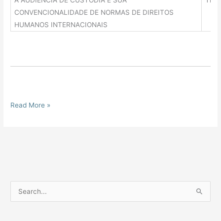
A AUDIÊNCIA DE CUSTÓDIA E SUA
Tiag
CONVENCIONALIDADE DE NORMAS DE DIREITOS
HUMANOS INTERNACIONAIS
Read More »
P
e
s