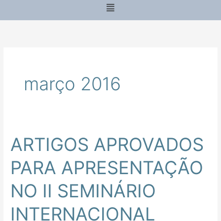
Menu
março 2016
ARTIGOS APROVADOS
ARTIGOS
APROVADOS
PARA APRESENTAÇÃO
PARA
APRESENTAÇÃO
NO II SEMINÁRIO
NO
II
INTERNACIONAL
SEMINÁRIO