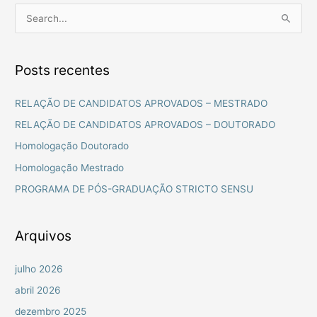
P
e
s
Posts recentes
q
u
RELAÇÃO DE CANDIDATOS APROVADOS – MESTRADO
i
RELAÇÃO DE CANDIDATOS APROVADOS – DOUTORADO
s
Homologação Doutorado
a
Homologação Mestrado
r
PROGRAMA DE PÓS-GRADUAÇÃO STRICTO SENSU
p
o
r
Arquivos
:
julho 2026
abril 2026
dezembro 2025