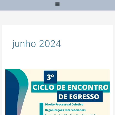
Menu
junho 2024
3º
Ciclo
de
Encontro
de
Egresso