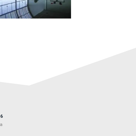
26
ia