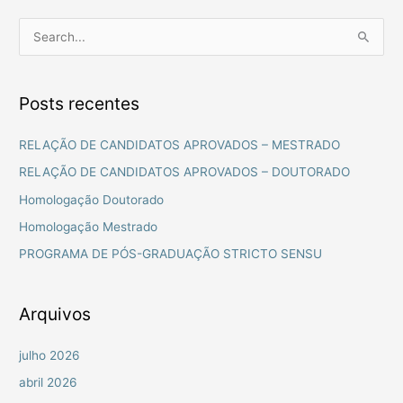
P
e
s
Posts recentes
q
u
RELAÇÃO DE CANDIDATOS APROVADOS – MESTRADO
i
RELAÇÃO DE CANDIDATOS APROVADOS – DOUTORADO
s
Homologação Doutorado
a
Homologação Mestrado
r
PROGRAMA DE PÓS-GRADUAÇÃO STRICTO SENSU
p
o
r
Arquivos
:
julho 2026
abril 2026