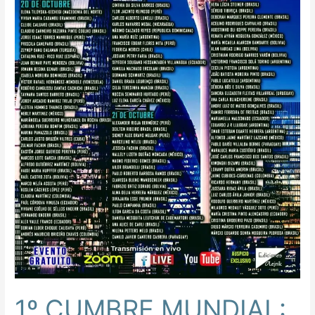
ESTADO
Y
DE
GOBIERNO.
PERSPECTIVAS
Y
PROSPECTIVAS
INTERDISCIPLINARES
1º CUMBRE MUNDIAL: