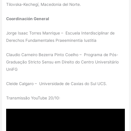
Tilovska-Kechegí, Macedonia del Norte.
Coordinación General
Jorge Isaac Torres Manrique – Escuela Interdisciplinar de
Derechos Fundamentales Praeeminentia Iustitia
Claudio Carneiro Bezerra Pinto Coelho – Programa de Pós-
Graduação Stricto Sensu em Direito do Centro Universitário
UniFG
Cleide Calgaro – Universidade de Caxias do Sul UCS.
Transmissão YouTube 20/10: