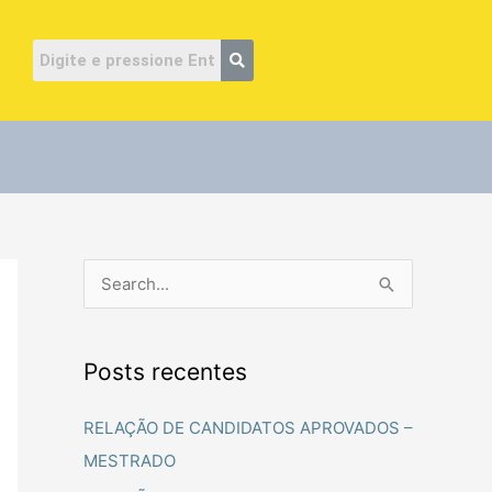
ube
P
e
s
Posts recentes
q
u
RELAÇÃO DE CANDIDATOS APROVADOS –
i
MESTRADO
s