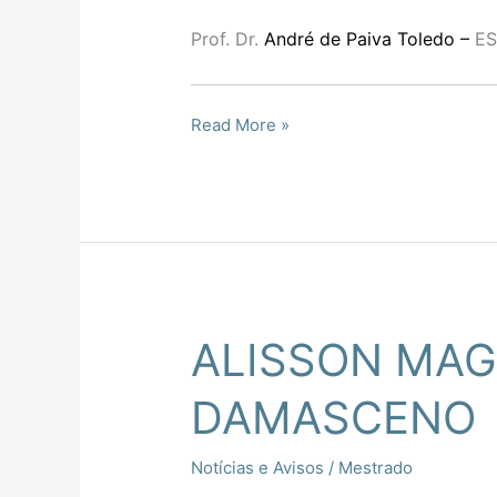
Prof. Dr.
André de Paiva Toledo –
E
Read More »
ALISSON MAG
ALISSON
MAGELA
DAMASCENO
MOREIRA
DAMASCENO
Notícias e Avisos
/
Mestrado