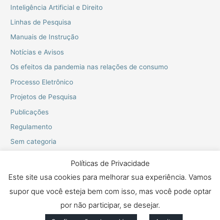
Inteligência Artificial e Direito
Linhas de Pesquisa
Manuais de Instrução
Notícias e Avisos
Os efeitos da pandemia nas relações de consumo
Processo Eletrônico
Projetos de Pesquisa
Publicações
Regulamento
Sem categoria
Webinarios do PPGD
Políticas de Privacidade
Este site usa cookies para melhorar sua experiência. Vamos
supor que você esteja bem com isso, mas você pode optar
Copyright © 2026 Mestrado e Doutorado em Proteção dos Direitos
Fundamentais
por não participar, se desejar.