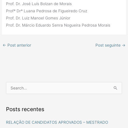
Prof. Dr. José Luís Bolzan de Morais
Profª Drª Luana Pedrosa de Figueiredo Cruz
Prof. Dr. Luiz Manoel Gomes Júnior
Prof. Dr. Márcio Eduardo Senra Nogueira Pedrosa Morais
←
Post anterior
Post seguinte
→
P
e
s
Posts recentes
q
u
RELAÇÃO DE CANDIDATOS APROVADOS – MESTRADO
i