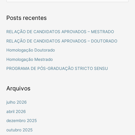
e
s
Posts recentes
q
u
RELAÇÃO DE CANDIDATOS APROVADOS – MESTRADO
i
RELAÇÃO DE CANDIDATOS APROVADOS – DOUTORADO
s
Homologação Doutorado
a
Homologação Mestrado
r
PROGRAMA DE PÓS-GRADUAÇÃO STRICTO SENSU
p
o
r
Arquivos
:
julho 2026
abril 2026
dezembro 2025
outubro 2025