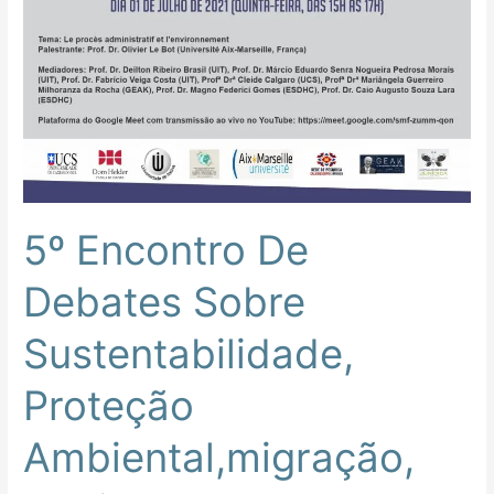
Ambiental,migração,
Covid-
19
E
Seus
Desafios
Na
Efetividade
Dos
5º Encontro De
Direitos
Fundamentais
Debates Sobre
Sustentabilidade,
Proteção
Ambiental,migração,