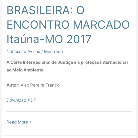
BRASILEIRA:
BRASILEIRA: O
O
ENCONTRO
ENCONTRO MARCADO
MARCADO
Itaúna-
Itaúna-MO 2017
MO
2017
Notícias e Avisos
/
Mestrado
A Corte Internacional de Justiça e a proteção internacional
ao Meio Ambiente
Autor:
Alex Pereira Franco
Download PDF
Read More »