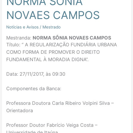
NORMA SÔNIA
SÔNIA
NOVAES CAMPOS
NOVAES
CAMPOS
Notícias e Avisos
/
Mestrado
Mestranda:
NORMA SÔNIA NOVAES CAMPOS
Título: “
A REGULARIZAÇÃO FUNDIÁRIA URBANA
COMO FORMA DE PROMOVER O DIREITO
FUNDAMENTAL À MORADIA DIGNA
”.
Data: 27/11/2017, às 09:30
Componentes da Banca:
Professora Doutora
Carla Ribeiro Volpini Silva –
O
rientadora
Professor Doutor
Fabrício Veiga Costa –
Universidade de Itaúna