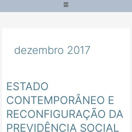
Menu
dezembro 2017
ESTADO
ESTADO
CONTEMPORÂNEO
CONTEMPORÂNEO E
E
RECONFIGURAÇÃO
RECONFIGURAÇÃO DA
DA
PREVIDÊNCIA
PREVIDÊNCIA SOCIAL
SOCIAL