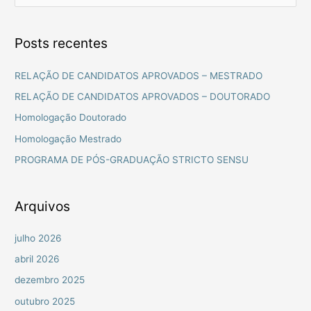
e
s
Posts recentes
q
u
RELAÇÃO DE CANDIDATOS APROVADOS – MESTRADO
i
RELAÇÃO DE CANDIDATOS APROVADOS – DOUTORADO
s
Homologação Doutorado
a
Homologação Mestrado
r
PROGRAMA DE PÓS-GRADUAÇÃO STRICTO SENSU
p
o
r
Arquivos
:
julho 2026
abril 2026
dezembro 2025
outubro 2025