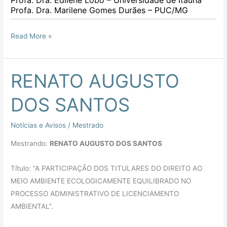
Profa. Dra. Edilene Lôbo – Universidade de Itaúna
Profa. Dra. Marilene Gomes Durães – PUC/MG
Read More »
RENATO AUGUSTO
RENATO
AUGUSTO
DOS SANTOS
DOS
SANTOS
Notícias e Avisos
/
Mestrado
Mestrando:
RENATO AUGUSTO DOS SANTOS
Título: “A PARTICIPAÇÃO DOS TITULARES DO DIREITO AO
MEIO AMBIENTE ECOLOGICAMENTE EQUILIBRADO NO
PROCESSO ADMINISTRATIVO DE LICENCIAMENTO
AMBIENTAL”.