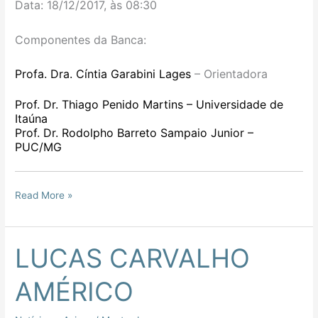
Data: 18/12/2017, às 08:30
Componentes da Banca:
Profa. Dra. Cíntia Garabini Lages
–
O
rientadora
Prof. Dr. Thiago Penido Martins – Universidade de
Itaúna
Prof. Dr. Rodolpho Barreto Sampaio Junior –
PUC/MG
Read More »
LUCAS CARVALHO
LUCAS
CARVALHO
AMÉRICO
AMÉRICO