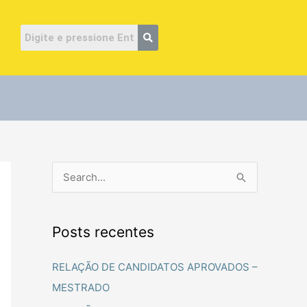
ube
P
e
s
Posts recentes
q
u
RELAÇÃO DE CANDIDATOS APROVADOS –
i
MESTRADO
s