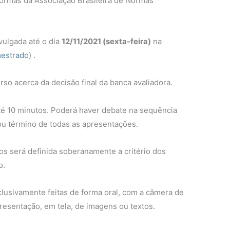
ormas da Associação Brasileira de Normas
ivulgada até o dia
12
/11/2021 (sexta-feira)
na
mestrado
) .
rso acerca da decisão final da banca avaliadora.
té 10 minutos. Poderá haver debate na sequência
 ou término de todas as apresentações.
os será definida soberanamente a critério dos
o.
clusivamente feitas de forma oral, com a câmera de
resentação, em tela, de imagens ou textos.