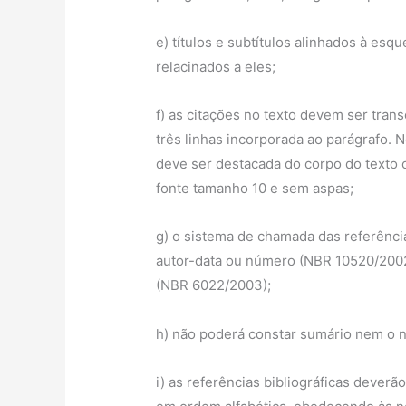
e) títulos e subtítulos alinhados à es
relacinados a eles;
f) as citações no texto devem ser trans
três linhas incorporada ao parágrafo. N
deve ser destacada do corpo do text
fonte tamanho 10 e sem aspas;
g) o sistema de chamada das referência
autor-data ou número (NBR 10520/2002
(NBR 6022/2003);
h) não poderá constar sumário nem o n
i) as referências bibliográficas deverã