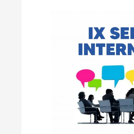
EDITAL
DE
CHAMADA
PARA
ARTIGOS
DO
IX
SEMINÁRIO
INTERNACIONAL:
A
FUNDAMENTALIDADE
DOS
DIREITOS
PROCESSUAIS
NO