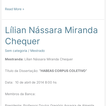
Read More »
Lílian Nássara Miranda
Lílian
Nássara
Chequer
Miranda
Chequer
Sem categoria
/
Mestrado
Mestranda:
Lílian Nássara Miranda Chequer
Título da Dissertação:
“HABEAS CORPUS COLETIVO”
Data: 10 de abril de 2014 8:00 hs
Membros da Banca:
Presidente: Professor Doutor Gregório Assagra de Almeida