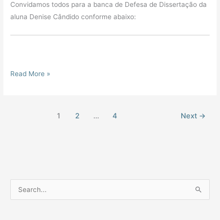
Convidamos todos para a banca de Defesa de Dissertação da
aluna Denise Cândido conforme abaixo:
Read More »
1
2
…
4
Next
→
P
e
s