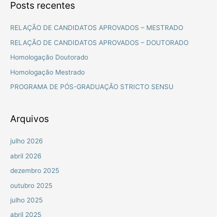
Posts recentes
q
u
RELAÇÃO DE CANDIDATOS APROVADOS – MESTRADO
i
RELAÇÃO DE CANDIDATOS APROVADOS – DOUTORADO
s
Homologação Doutorado
a
Homologação Mestrado
r
PROGRAMA DE PÓS-GRADUAÇÃO STRICTO SENSU
p
o
r
Arquivos
:
julho 2026
abril 2026
dezembro 2025
outubro 2025
julho 2025
abril 2025