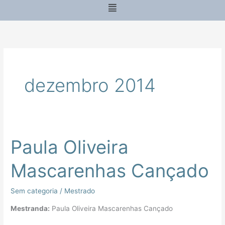
Menu
dezembro 2014
Paula Oliveira
Paula
Oliveira
Mascarenhas Cançado
Mascarenhas
Cançado
Sem categoria
/
Mestrado
Mestranda:
Paula Oliveira Mascarenhas Cançado