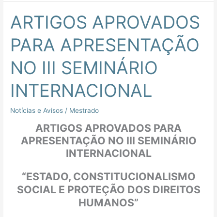
ARTIGOS APROVADOS
ARTIGOS
APROVADOS
PARA APRESENTAÇÃO
PARA
APRESENTAÇÃO
NO III SEMINÁRIO
NO
III
INTERNACIONAL
SEMINÁRIO
INTERNACIONAL
Notícias e Avisos
/
Mestrado
ARTIGOS APROVADOS PARA
APRESENTAÇÃO NO III SEMINÁRIO
INTERNACIONAL
“ESTADO, CONSTITUCIONALISMO
SOCIAL E PROTEÇÃO DOS DIREITOS
HUMANOS”