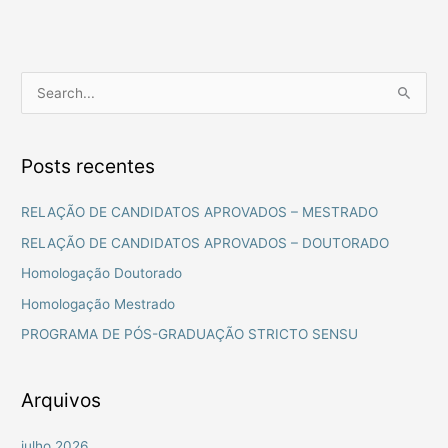
P
e
s
Posts recentes
q
u
RELAÇÃO DE CANDIDATOS APROVADOS – MESTRADO
i
RELAÇÃO DE CANDIDATOS APROVADOS – DOUTORADO
s
Homologação Doutorado
a
Homologação Mestrado
r
PROGRAMA DE PÓS-GRADUAÇÃO STRICTO SENSU
p
o
r
Arquivos
:
julho 2026