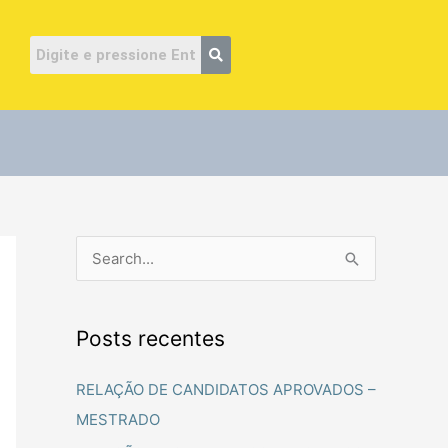
ube
P
e
s
Posts recentes
q
u
RELAÇÃO DE CANDIDATOS APROVADOS –
i
MESTRADO
s