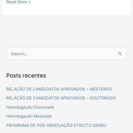
Read More »
P
e
s
Posts recentes
q
u
RELAÇÃO DE CANDIDATOS APROVADOS – MESTRADO
i
RELAÇÃO DE CANDIDATOS APROVADOS – DOUTORADO
s
Homologação Doutorado
a
Homologação Mestrado
r
PROGRAMA DE PÓS-GRADUAÇÃO STRICTO SENSU
p