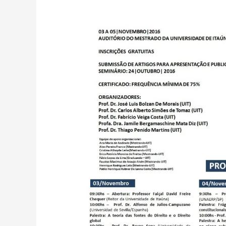
IV
SEMINÁRIO
INTERNACIONAL
“DIREITOS
FUNDAMENTAIS,
JURISDIÇÃO
E
PROCESSO
COLETIVO”
(HERMENÊUTICA,
JUDICIALIZAÇÃO
E
ATIVISMO)