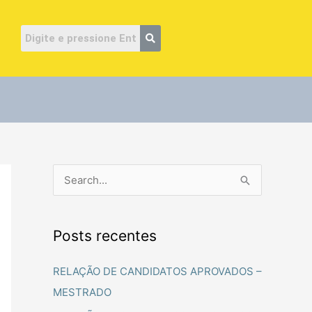
ube
P
e
s
Posts recentes
q
u
RELAÇÃO DE CANDIDATOS APROVADOS –
i
MESTRADO
s