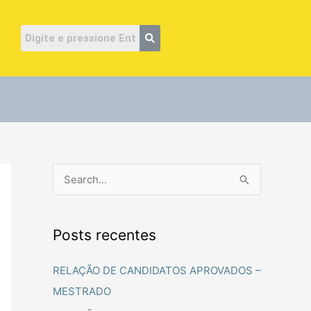
ube
P
e
s
Posts recentes
q
u
RELAÇÃO DE CANDIDATOS APROVADOS –
i
MESTRADO
s