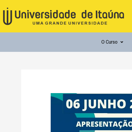
Ir
para
o
conteúdo
O Curso