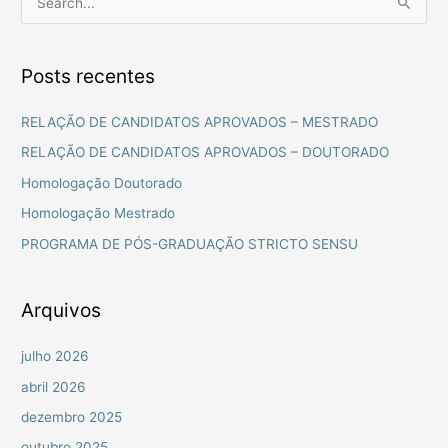
P
e
s
Posts recentes
q
u
RELAÇÃO DE CANDIDATOS APROVADOS – MESTRADO
i
RELAÇÃO DE CANDIDATOS APROVADOS – DOUTORADO
s
Homologação Doutorado
a
Homologação Mestrado
r
PROGRAMA DE PÓS-GRADUAÇÃO STRICTO SENSU
p
o
r
Arquivos
:
julho 2026
abril 2026
dezembro 2025
outubro 2025