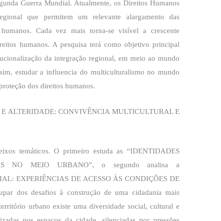
gunda Guerra Mundial. Atualmente, os Direitos Humanos
egional que permitem um relevante alargamento das
s humanos. Cada vez mais torna-se visível a crescente
ireitos humanos. A pesquisa terá como objetivo principal
itucionalização da integração regional, em meio ao mundo
assim, estudar a influencia do multiculturalismo no mundo
proteção dos direitos humanos.
E ALTERIDADE: CONVIVÊNCIA MULTICULTURAL E
eixos temáticos. O primeiro estuda as “IDENTIDADES
AS NO MEIO URBANO”, o segundo analisa a
AL: EXPERIÊNCIAS DE ACESSO ÀS CONDIÇÕES DE
ar dos desafios à construção de uma cidadania mais
erritório urbano existe uma diversidade social, cultural e
zadas nos espaços da cidade, silenciadas por pressões