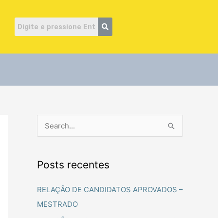
ube
P
e
s
Posts recentes
q
u
RELAÇÃO DE CANDIDATOS APROVADOS –
i
MESTRADO
s