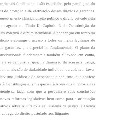
titucionais fundamentais são estudados pelo paradigma do
s de proteção e de efetivação desses direitos e garantias.
umma divisio
clássica direito público e direito privado pela
consagrada no Titulo II, Capítulo I, da Constituição da
eito coletivo e direito individual. A concepção em torno do
isdição e abrange o acesso a todos os meios legítimos de
das garantias, em especial os fundamentais. O plano da
 constitucionais fundamentais também é levado em conta,
ma a se demonstrar que, na dimensão do acesso à justiça,
ndamentais são de titularidade individual ou coletiva. Leva-
itivismo jurídico e do neoconstitucionalismo, que confere
 à Constituição e, em especial, à teoria dos direitos e das
Pretende-se fazer com que a pesquisa e suas conclusões
 novas reformas legislativas bem como para a orientação
tivos sobre o Direito e seu sistema de justiça e efetivo
entrega do direito postulado aos litigantes.