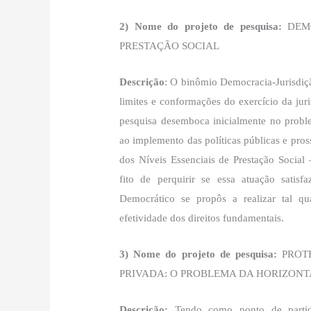
2) Nome do projeto de pesquisa:
DEMO
PRESTAÇÃO SOCIAL
Descrição
: O binômio Democracia-Jurisdiçã
limites e conformações do exercício da jur
pesquisa desemboca inicialmente no proble
ao implemento das políticas públicas e pros
dos Níveis Essenciais de Prestação Socia
fito de perquirir se essa atuação satis
Democrático se propôs a realizar tal qu
efetividade dos direitos fundamentais.
3) Nome do projeto de pesquisa:
PROTE
PRIVADA: O PROBLEMA DA HORIZONT
Descrição:
Tendo como ponto de part