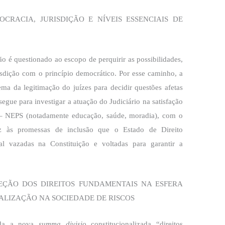
CRACIA, JURISDIÇÃO E NÍVEIS ESSENCIAIS DE
o é questionado ao escopo de perquirir as possibilidades,
isdição com o princípio democrático. Por esse caminho, a
ma da legitimação do juízes para decidir questões afetas
segue para investigar a atuação do Judiciário na satisfação
l – NEPS (notadamente educação, saúde, moradia), com o
faz às promessas de inclusão que o Estado de Direito
al vazadas na Constituição e voltadas para garantir a
ÇÃO DOS DIREITOS FUNDAMENTAIS NA ESFERA
ALIZAÇÃO NA SOCIEDADE DE RISCOS
ida a nova
summa divisio
constitucionalizada “direitos