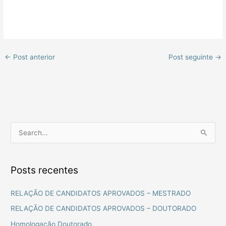
←
Post anterior
Post seguinte
→
P
e
s
Posts recentes
q
u
RELAÇÃO DE CANDIDATOS APROVADOS – MESTRADO
i
RELAÇÃO DE CANDIDATOS APROVADOS – DOUTORADO
s
Homologação Doutorado