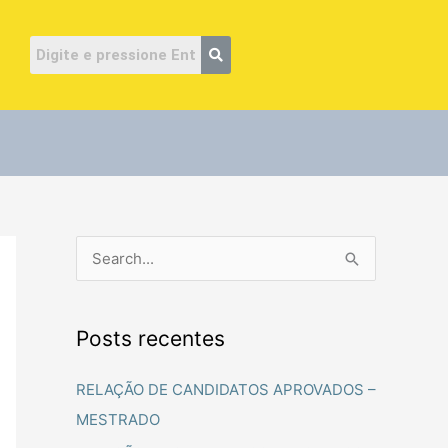
ube
P
e
s
Posts recentes
q
u
RELAÇÃO DE CANDIDATOS APROVADOS –
i
MESTRADO
s