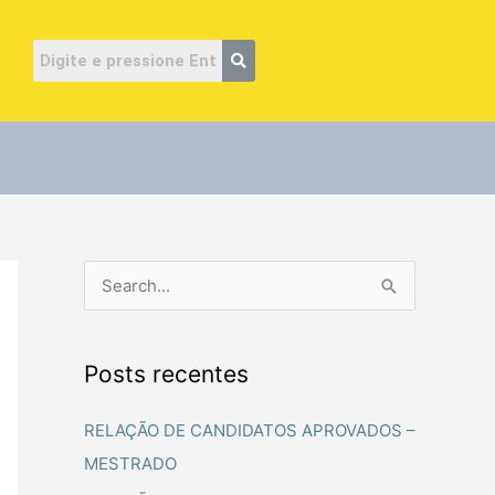
ube
P
e
s
Posts recentes
q
u
RELAÇÃO DE CANDIDATOS APROVADOS –
i
MESTRADO
s