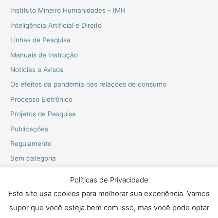
Instituto Mineiro Humanidades – IMH
Inteligência Artificial e Direito
Linhas de Pesquisa
Manuais de Instrução
Notícias e Avisos
Os efeitos da pandemia nas relações de consumo
Processo Eletrônico
Projetos de Pesquisa
Publicações
Regulamento
Sem categoria
Webinarios do PPGD
Políticas de Privacidade
Este site usa cookies para melhorar sua experiência. Vamos
supor que você esteja bem com isso, mas você pode optar
Copyright © 2026 Mestrado e Doutorado em Proteção dos Direitos