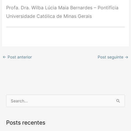
Profa. Dra. Wilba Lúcia Maia Bernardes – Pontifícia
Universidade Católica de Minas Gerais
←
Post anterior
Post seguinte
→
P
e
s
Posts recentes
q