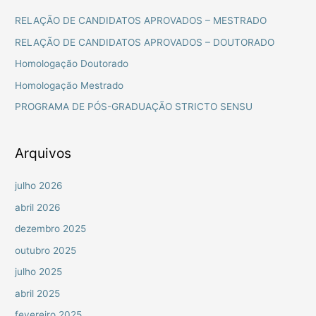
u
RELAÇÃO DE CANDIDATOS APROVADOS – MESTRADO
i
RELAÇÃO DE CANDIDATOS APROVADOS – DOUTORADO
s
Homologação Doutorado
a
Homologação Mestrado
r
PROGRAMA DE PÓS-GRADUAÇÃO STRICTO SENSU
p
o
r
Arquivos
:
julho 2026
abril 2026
dezembro 2025
outubro 2025
julho 2025
abril 2025
fevereiro 2025