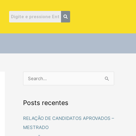
ube
P
e
s
Posts recentes
q
u
RELAÇÃO DE CANDIDATOS APROVADOS –
i
MESTRADO
s