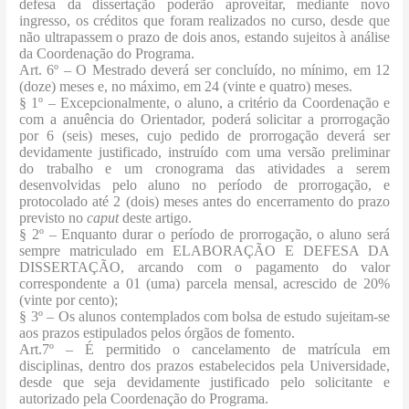
defesa da dissertação poderão aproveitar, mediante novo
ingresso, os créditos que foram realizados no curso, desde que
não ultrapassem o prazo de dois anos, estando sujeitos à análise
da Coordenação do Programa.
Art. 6º
– O Mestrado deverá ser concluído, no mínimo, em 12
(doze) meses e, no máximo, em 24 (vinte e quatro) meses.
§ 1º
– Excepcionalmente, o aluno, a critério da Coordenação e
com a anuência do Orientador, poderá solicitar a prorrogação
por 6 (seis) meses, cujo pedido de prorrogação deverá ser
devidamente justificado, instruído com uma versão preliminar
do trabalho e um cronograma das atividades a serem
desenvolvidas pelo aluno no período de prorrogação, e
protocolado até 2 (dois) meses antes do encerramento do prazo
previsto no
caput
deste artigo.
§ 2º – Enquanto durar o período de prorrogação, o aluno será
sempre matriculado em ELABORAÇÃO E DEFESA DA
DISSERTAÇÃO, arcando com o pagamento do valor
correspondente a 01 (uma) parcela mensal, acrescido de 20%
(vinte por cento);
§ 3º
– Os alunos contemplados com bolsa de estudo sujeitam-se
aos prazos estipulados pelos órgãos de fomento.
Art.7º – É permitido o cancelamento de matrícula em
disciplinas, dentro dos prazos estabelecidos pela Universidade,
desde que seja devidamente justificado pelo solicitante e
autorizado pela Coordenação do Programa.