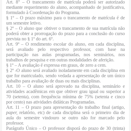
Art. 8° – O trancamento de matrícula poderá ser autorizado
mediante requerimento do aluno, acompanhado de justificativa,
formulado à Coordenação do Programa.
§ 1º
– O prazo máximo para o trancamento de matrícula é de
um semestre letivo.
§ 2º
– O aluno que obtiver o trancamento de sua matrícula não
poderá obter a prorrogação do prazo para a conclusão do curso
prevista no § 1º do art. 6º.
Art. 9º – O rendimento escolar do aluno, em cada disciplina,
será avaliado pelo respectivo professor, com base na
participação nas aulas programadas, nos seminários, nos
trabalhos de pesquisa e em outras modalidades de aferição.
§ 1º
– A avaliação é expressa em graus, de zero a cem.
§ 2º -O aluno será avaliado isoladamente em cada disciplina em
que for matriculado, sendo vedada a apresentação de um único
trabalho para avaliação de duas ou mais disciplinas.
Art. 10
– O aluno será aprovado na disciplina, seminário e
atividades acadêmicas em que obtiver grau igual ou superior a
70 (setenta), com frequência mínima de 75% (setenta e cinco
por cento) nas atividades didáticas Programadas.
Art. 11 – O prazo para apresentação do trabalho final (artigo,
paper,
relatório, etc) de cada disciplina será o primeiro dia de
aula do semestre vindouro se outro não for marcado pelo
professor.
Parágrafo Único – O professor disporá do prazo de 30 (trinta)