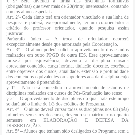
§ 9º Será dividida a turma das disciplinas formativas
(obrigatórias) que tiver mais de 20(vinte) interessados, contando
com os alunos especiais.
Art. 2º- Cada aluno terá um orientador vinculado a sua linha de
pesquisa e poderá, excepcionalmente, ter um co-orientador a
critério do professor orientador, quando pesquisa assim
justificar.
Parágrafo único – A troca de orientador ocorrerá
excepcionalmente desde que autorizada pela Coordenação.
Art. 3º – O aluno poderá solicitar aproveitamento dos estudos
realizados em outro PPGD de outra IES. Esse aproveitamento
far-se-á por equivalência; devendo a disciplina cursada
apresentar conteúdo, carga horária, titulação docente, coerência
entre objetivos dos cursos, atualidade, extensão e profundidade
dos conteúdos equivalentes ou superiores aos da disciplina cujo
aproveitamento é pretendido.
§ 1º
– Não será concedido o aproveitamento de estudos de
disciplinas realizadas em cursos de Pós-Graduação lato senso.
§ 2º
– O aproveitamento de disciplinas do qual trata este artigo
se dará até o limite de 1/3 dos créditos do Programa.
Art. 4º – O aluno deverá cursar todas as disciplinas nos 03 (três)
primeiros semestres do curso, devendo se matricular no quarto
semestre em ELABORAÇÃO E DEFESA DA
DISSERTAÇÃO.
Art. 5º
– Alunos que tenham sido desligados do Programa sem a