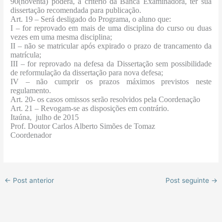
90(noventa) poderá, a critério da Banca Examinadora, ter sua
dissertação recomendada para publicação.
Art. 19
– Será desligado do Programa, o aluno que:
I
– for reprovado em mais de uma disciplina do curso ou duas
vezes em uma mesma disciplina;
II
– não se matricular após expirado o prazo de trancamento da
matrícula;
III
– for reprovado na defesa da Dissertação sem possibilidade
de reformulação da dissertação para nova defesa;
IV
– não cumprir os prazos máximos previstos neste
regulamento.
Art. 20- os casos omissos serão resolvidos pela Coordenação
Art. 21 – Revogam-se as disposições em contrário.
Itaúna, julho de 2015
Prof. Doutor Carlos Alberto Simões de Tomaz
Coordenador
←
Post anterior
Post seguinte
→