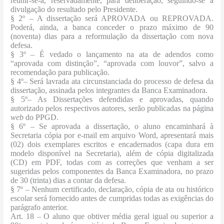
reunir-se-á, reservadamente, para deliberação, seguindo-se a
divulgação do resultado pelo Presidente.
§ 2º – A dissertação será APROVADA ou REPROVADA.
Poderá, ainda, a banca conceder o prazo máximo de 90
(noventa) dias para a reformulação da dissertação com nova
defesa.
§ 3º – É vedado o lançamento na ata de adendos como
“aprovada com distinção”, “aprovada com louvor”, salvo a
recomendação para publicação.
§ 4º
– Será lavrada ata circunstanciada do processo de defesa da
dissertação, assinada pelos integrantes da Banca Examinadora.
§ 5º
– As Dissertações defendidas e aprovadas, quando
autorizado pelos respectivos autores, serão publicadas na página
web
do PPGD.
§ 6º
– Se aprovada a dissertação, o aluno encaminhará à
Secretaria cópia por e-mail em arquivo Word, apresentará mais
(02) dois exemplares escritos e encadernados (capa dura em
modelo disponível na Secretaria), além de cópia digitalizada
(CD) em PDF, todas com as correções que venham a ser
sugeridas pelos componentes da Banca Examinadora, no prazo
de 30 (trinta) dias a contar da defesa.
§ 7º – Nenhum certificado, declaração, cópia de ata ou histórico
escolar será fornecido antes de cumpridas todas as exigências do
parágrafo anterior.
Art. 18
– O aluno que obtiver média geral igual ou superior a