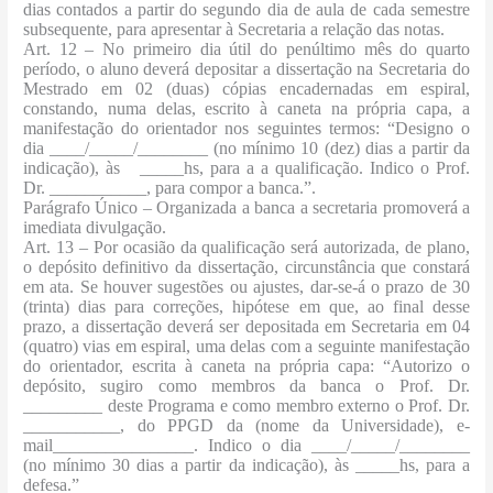
dias contados a partir do segundo dia de aula de cada semestre
subsequente, para apresentar à Secretaria a relação das notas.
Art. 12 – No primeiro dia útil do penúltimo mês do quarto
período, o aluno deverá depositar a dissertação na Secretaria do
Mestrado em 02 (duas) cópias encadernadas em espiral,
constando, numa delas, escrito à caneta na própria capa, a
manifestação do orientador nos seguintes termos: “Designo o
dia ____/_____/________ (no mínimo 10 (dez) dias a partir da
indicação), às _____hs, para a a qualificação. Indico o Prof.
Dr. ___________, para compor a banca.”.
Parágrafo Único – Organizada a banca a secretaria promoverá a
imediata divulgação.
Art. 13 – Por ocasião da qualificação será autorizada, de plano,
o depósito definitivo da dissertação, circunstância que constará
em ata. Se houver sugestões ou ajustes, dar-se-á o prazo de 30
(trinta) dias para correções, hipótese em que, ao final desse
prazo, a dissertação deverá ser depositada em Secretaria em 04
(quatro) vias em espiral, uma delas com a seguinte manifestação
do orientador, escrita à caneta na própria capa: “Autorizo o
depósito, sugiro como membros da banca o Prof. Dr.
_________ deste Programa e como membro externo o Prof. Dr.
___________, do PPGD da (nome da Universidade), e-
mail________________. Indico o dia ____/_____/________
(no mínimo 30 dias a partir da indicação), às _____hs, para a
defesa.”