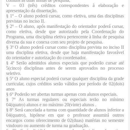
comuns às duas linhas de pesquisa;
V – 03 (três) créditos correspondentes à elaboração e
apresentação da dissertação.
§ 1º
– O aluno poderá cursar, como eletiva, uma das disciplinas
previstas no inciso II.
§ 2º
– O aluno, após manifestação do orientador poderá cursar,
como eletiva, desde que autorizado pela Coordenação do
Programa, uma disciplina eletiva pertencente à linha de pesquisa
diversa da sua e conexa com seu projeto de pesquisa.
§ 3º O aluno poderá cursar como disciplina prevista no inciso II
uma disciplina eletiva, desde que haja manifestação favorável
do orientador e autorização do coordenador.
§ 4º Serão admitidos alunos especiais que poderão cursar até
5(cinco) disciplinas antes de serem aprovados no processo
seletivo.
§ 5º O aluno especial poderá cursar qualquer disciplina da grade
curricular, cujos créditos serão válidos por período de 02(dois)
anos
§ 6º Poderão ser abertas turmas apenas com alunos especiais.
§ 7º As turmas regulares ou especiais terão no mínimo
04(quatro) alunos e no máximo 20(vinte) alunos .
§ 8º Será cancelada a turma com quantidade de alunos inferior a
04(quatro), hipótese em que o professor assumirá outros
encargos como oferecimento de 02(duas) matérias no semestre
vindouro ou aumento de turma na graduação.