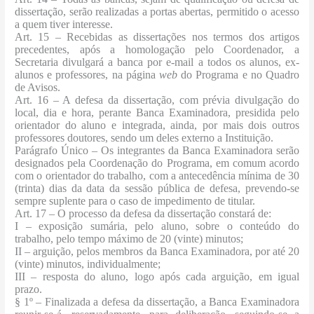
dissertação, serão realizadas a portas abertas, permitido o acesso
a quem tiver interesse.
Art. 15 – Recebidas as dissertações nos termos dos artigos
precedentes, após a homologação pelo Coordenador, a
Secretaria divulgará a banca por e-mail a todos os alunos, ex-
alunos e professores, na página
web
do Programa e no Quadro
de Avisos.
Art. 16 – A defesa da dissertação, com prévia divulgação do
local, dia e hora, perante Banca Examinadora, presidida pelo
orientador do aluno e integrada, ainda, por mais dois outros
professores doutores, sendo um deles externo a Instituição.
Parágrafo Único
– Os integrantes da Banca Examinadora serão
designados pela Coordenação do Programa, em comum acordo
com o orientador do trabalho, com a antecedência mínima de 30
(trinta) dias da data da sessão pública de defesa, prevendo-se
sempre suplente para o caso de impedimento de titular.
Art. 17
– O processo da defesa da dissertação constará de:
I
– exposição sumária, pelo aluno, sobre o conteúdo do
trabalho, pelo tempo máximo de 20 (vinte) minutos;
II
– arguição, pelos membros da Banca Examinadora, por até 20
(vinte) minutos, individualmente;
III
– resposta do aluno, logo após cada arguição, em igual
prazo.
§ 1º –
Finalizada a defesa da dissertação, a Banca Examinadora