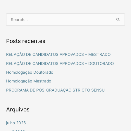
P
e
s
Posts recentes
q
u
RELAÇÃO DE CANDIDATOS APROVADOS – MESTRADO
i
RELAÇÃO DE CANDIDATOS APROVADOS – DOUTORADO
s
Homologação Doutorado
a
Homologação Mestrado
r
PROGRAMA DE PÓS-GRADUAÇÃO STRICTO SENSU
p
o
r
Arquivos
:
julho 2026