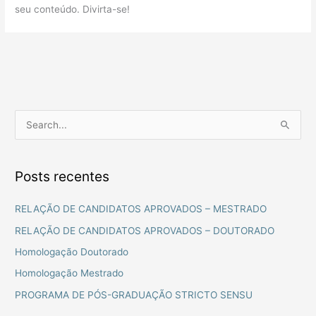
seu conteúdo. Divirta-se!
P
e
s
Posts recentes
q
u
RELAÇÃO DE CANDIDATOS APROVADOS – MESTRADO
i
RELAÇÃO DE CANDIDATOS APROVADOS – DOUTORADO
s
Homologação Doutorado
a
Homologação Mestrado
r
PROGRAMA DE PÓS-GRADUAÇÃO STRICTO SENSU
p