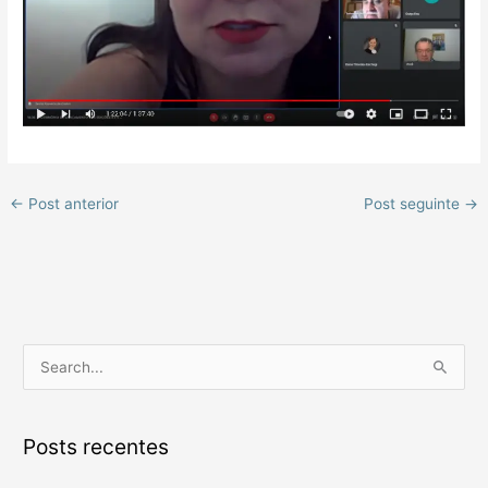
←
Post anterior
Post seguinte
→
P
e
s
Posts recentes
q