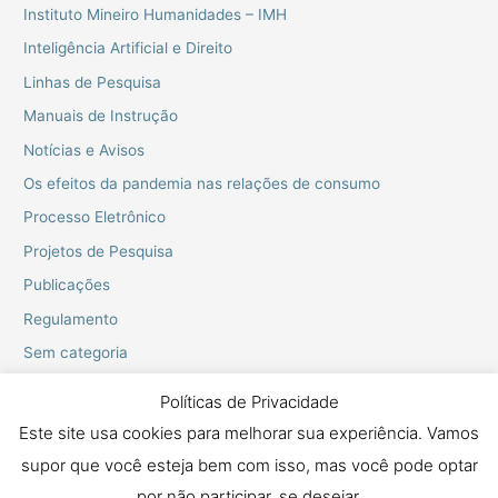
Instituto Mineiro Humanidades – IMH
Inteligência Artificial e Direito
Linhas de Pesquisa
Manuais de Instrução
Notícias e Avisos
Os efeitos da pandemia nas relações de consumo
Processo Eletrônico
Projetos de Pesquisa
Publicações
Regulamento
Sem categoria
Webinarios do PPGD
Políticas de Privacidade
Este site usa cookies para melhorar sua experiência. Vamos
supor que você esteja bem com isso, mas você pode optar
Copyright © 2026 Mestrado e Doutorado em Proteção dos Direitos
Fundamentais
por não participar, se desejar.