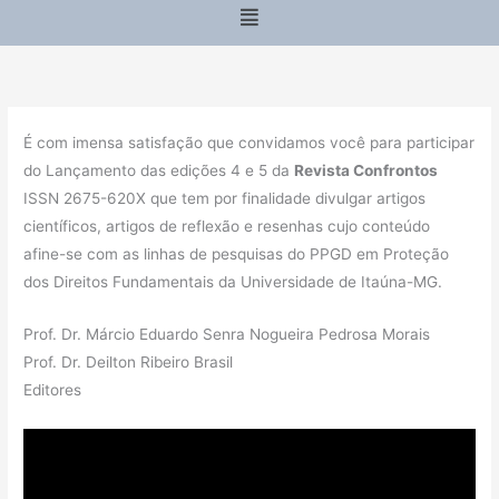
Menu
É com imensa satisfação que convidamos você para participar
do Lançamento das edições 4 e 5 da
Revista Confrontos
ISSN 2675-620X que tem por finalidade divulgar artigos
científicos, artigos de reflexão e resenhas cujo conteúdo
afine-se com as linhas de pesquisas do PPGD em Proteção
dos Direitos Fundamentais da Universidade de Itaúna-MG.
Prof. Dr. Márcio Eduardo Senra Nogueira Pedrosa Morais
Prof. Dr. Deilton Ribeiro Brasil
Editores