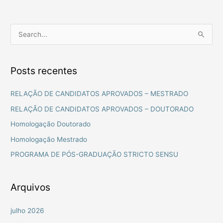
P
e
s
Posts recentes
q
u
RELAÇÃO DE CANDIDATOS APROVADOS – MESTRADO
i
RELAÇÃO DE CANDIDATOS APROVADOS – DOUTORADO
s
Homologação Doutorado
a
Homologação Mestrado
r
PROGRAMA DE PÓS-GRADUAÇÃO STRICTO SENSU
p
o
r
Arquivos
:
julho 2026