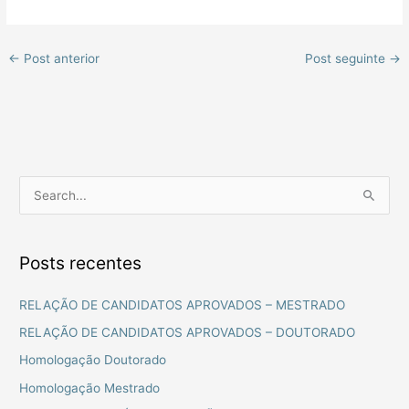
←
Post anterior
Post seguinte
→
P
e
s
Posts recentes
q
u
RELAÇÃO DE CANDIDATOS APROVADOS – MESTRADO
i
RELAÇÃO DE CANDIDATOS APROVADOS – DOUTORADO
s
Homologação Doutorado
a
Homologação Mestrado
r