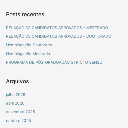
e
s
Posts recentes
q
u
RELAÇÃO DE CANDIDATOS APROVADOS – MESTRADO
i
RELAÇÃO DE CANDIDATOS APROVADOS – DOUTORADO
s
Homologação Doutorado
a
Homologação Mestrado
r
PROGRAMA DE PÓS-GRADUAÇÃO STRICTO SENSU
p
o
r
Arquivos
:
julho 2026
abril 2026
dezembro 2025
outubro 2025