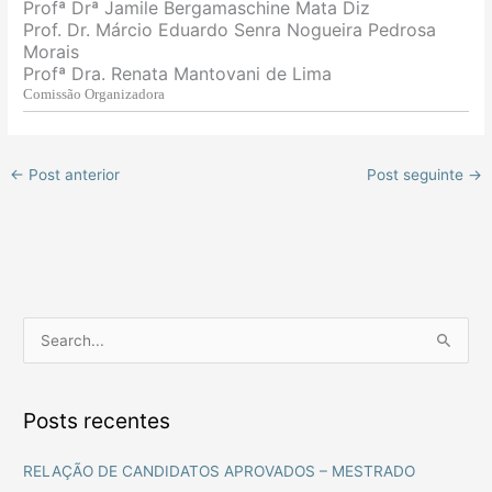
Profª Drª Jamile Bergamaschine Mata Diz
Prof. Dr. Márcio Eduardo Senra Nogueira Pedrosa
Morais
Profª Dra. Renata Mantovani de Lima
Comissão Organizadora
←
Post anterior
Post seguinte
→
P
e
s
Posts recentes
q
u
RELAÇÃO DE CANDIDATOS APROVADOS – MESTRADO