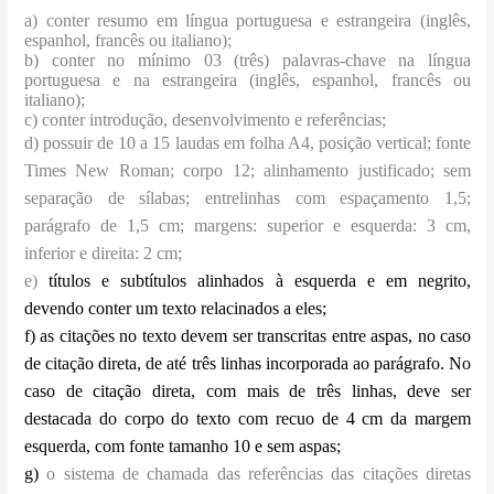
a) conter resumo em língua portuguesa e estrangeira (inglês,
espanhol, francês ou italiano);
b) conter no mínimo 03 (três) palavras-chave na língua
portuguesa e na estrangeira (inglês, espanhol, francês ou
italiano);
c) conter introdução, desenvolvimento e referências;
d) possuir de 10 a 15 laudas em folha A4, posição vertical; fonte
Times New Roman; corpo 12; alinhamento justificado; sem
separação de sílabas; entrelinhas com espaçamento 1,5;
parágrafo de 1,5 cm; margens: superior e esquerda: 3 cm,
inferior e direita: 2 cm;
e)
títulos e subtítulos alinhados à esquerda e em negrito,
devendo conter um texto relacinados a eles;
f) as citações no texto devem ser transcritas entre aspas, no caso
de citação direta, de até três linhas incorporada ao parágrafo. No
caso de citação direta, com mais de três linhas, deve ser
destacada do corpo do texto com recuo de 4 cm da margem
esquerda, com fonte tamanho 10 e sem aspas;
g
)
o sistema de chamada das referências das citações diretas