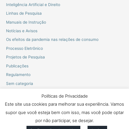
Inteligência Artificial e Direito
Linhas de Pesquisa
Manuais de Instrução
Notícias e Avisos
Os efeitos da pandemia nas relações de consumo
Processo Eletrônico
Projetos de Pesquisa
Publicações
Regulamento
Sem categoria
Webinarios do PPGD
Políticas de Privacidade
Este site usa cookies para melhorar sua experiência. Vamos
supor que você esteja bem com isso, mas você pode optar
Copyright © 2026 Mestrado e Doutorado em Proteção dos Direitos
Fundamentais
por não participar, se desejar.