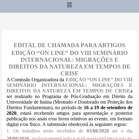
Menu
EDITAL DE CHAMADA PARA ARTIGOS
EDIÇÃO “ON LINE” DO VIII SEMINÁRIO
INTERNACIONAL: MIGRAÇÕES E
DIREITOS DA NATUREZA EM TEMPOS DE
CRISE
A Comissão Organizadora da
EDIÇÃO “ON LINE” DO VIII
SEMINÁRIO INTERNACIONAL: MIGRAÇÕES E
DIREITOS DA NATUREZA EM TEMPOS DE CRISE
a
ser realizado no Programa de Pós-Graduação em Direito da
Universidade de Itaúna (Mestrado e Doutorado em Proteção dos
Direitos Fundamentais), no período de
16 a 19 de setembro de
2020
, estará recebendo
artigos para apresentação e posterior
publicação
nos anais e/ou livros relativos ao evento, em formato
digital e/ou físico. A submissão obedecerá às seguintes regras:
1. Os trabalhos serão recebidos de
03/08/2020
até o dia
28/08/2020
, exclusivamente pelo e-mail
mestre002@uit.edu.br
,