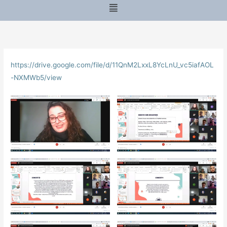
Menu
https://drive.google.com/file/d/11QnM2LxxL8YcLnU_vc5iafAOL
-NXMWb5/view