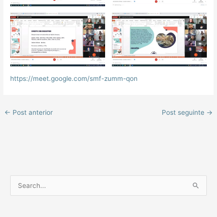
https://meet.google.com/smf-zumm-qon
←
Post anterior
Post seguinte
→
P
e
s