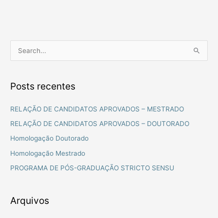
P
e
s
Posts recentes
q
u
RELAÇÃO DE CANDIDATOS APROVADOS – MESTRADO
i
RELAÇÃO DE CANDIDATOS APROVADOS – DOUTORADO
s
Homologação Doutorado
a
Homologação Mestrado
r
PROGRAMA DE PÓS-GRADUAÇÃO STRICTO SENSU
p
o
r
Arquivos
: