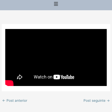
Menu
←
Post anterior
Post seguinte
→